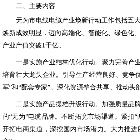
二、
主要内容
无为市电线电缆产业焕新行动工作包括五
焕新成效明显，迈
向高端化、智能化、绿色化
产业产值突破
1
千亿。
一是实施
产业结构优化行动
。
聚力完善产
培育壮大龙头企业。引导生产经营良好、竞争
军
”
和
“
配套专家
”
。深化资源整合共享。推动头
二是实施
产品提档升级行动。
加强质量品
的
“
无为
”
电缆品牌。不断拓宽市场渠道。紧扣
“
开拓电商渠道，深挖国内市场潜力。大力推进