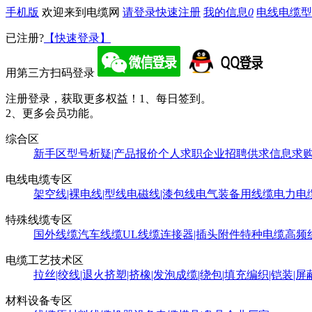
手机版
欢迎来到电缆网
请登录
快速注册
我的信息
0
电线电缆型
已注册?
【快速登录】
用第三方扫码登录
注册登录，获取更多权益！
1、每日签到。
2、更多会员功能。
综合区
新手区
型号析疑|产品报价
个人求职
企业招聘
供求信息
求
电线电缆专区
架空线|裸电线|型线
电磁线|漆包线
电气装备用线缆
电力电
特殊线缆专区
国外线缆
汽车线缆
UL线缆
连接器|插头附件
特种电缆
高频
电缆工艺技术区
拉丝|绞线|退火
挤塑|挤橡|发泡
成缆|绕包|填充
编织|铠装|屏
材料设备专区