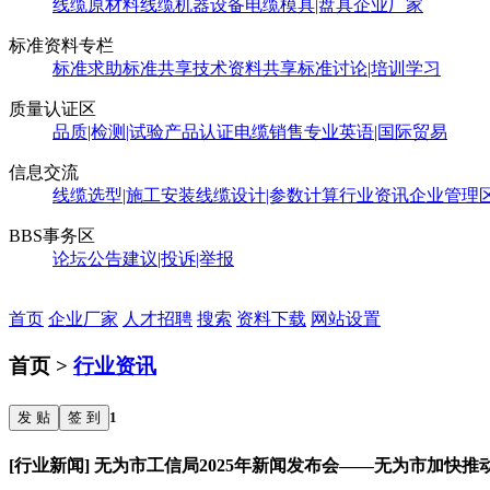
线缆原材料
线缆机器设备
电缆模具|盘具
企业厂家
标准资料专栏
标准求助
标准共享
技术资料共享
标准讨论|培训学习
质量认证区
品质|检测|试验
产品认证
电缆销售
专业英语|国际贸易
信息交流
线缆选型|施工安装
线缆设计|参数计算
行业资讯
企业管理
BBS事务区
论坛公告
建议|投诉|举报
首页
企业厂家
人才招聘
搜索
资料下载
网站设置
首页 >
行业资讯
发 贴
签 到
1
[行业新闻] 无为市工信局2025年新闻发布会——无为市加快