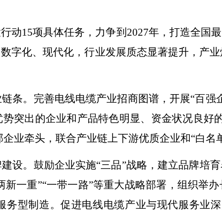
大行动
15
项具体任务，力争到
2027
年，
打造全国最
、
数字化、现代化
，
行业发展质态显著提升，产业
业链条。完善电线电缆产业招商图谱，开展
“
百强
优势突出的企业和产品特色明显、资金状况良好
部企业牵头，联合产业链上下游优质企业和
“
白名
牌建设。鼓励企业实施
“
三品
”
战略，建立品牌培育
两新一重
”“
一带一路
”
等重大战略部署，组织举办
服务型制造。促进电线电缆产业与现代服务业深