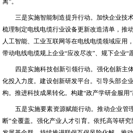
离
”
。
三是实施
智能制造提升行动
。
加快企业技
梳理制定电线电缆行业设备更新改造清单，推
人工智能、工业互联网等在电线电缆领域应用
带动电线电缆规上企业
“
应改尽改
”
、规下企业
“
四是实施
科技创新引领行动
。
强化创新主
化投入力度。建设创新研发平台。
引导头部企
构。
推进科技成果转化。
构建
“
政产学研金服用
”
五是实施
要素资源赋能行动。
推动企业管
断
”
全覆盖。强化产业人才引育。依托高等研究
发展基金群。持续推进联保互保风险化解，推