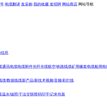
号
电缆翻译
发采购
我的收藏
发招聘
网站商店
网站导航
购信息
缆
通讯电缆
电缆附件
光纤光缆
航空|铁路线缆
矿用橡套电缆
船用电
线缆|数据线缆
新产品|新技术
视频|音频|彩灯线
蔽
温水|辐照|干法交联
喷码印字|记米包装