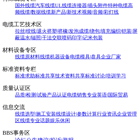
国外线缆
汽车线缆
UL线缆
连接器|插头附件
特种电缆
高
频线缆|数据线缆
新产品|新技术
视频|音频|彩灯线
电缆工艺技术区
拉丝|绞线|退火
挤塑|挤橡|发泡
成缆|绕包|填充
编织|铠装|屏
蔽
温水|辐照|干法交联
喷码印字|记米包装
材料设备专区
线缆原材料
线缆机器设备
电缆模具|盘具
企业厂家
标准资料专栏
标准求助
标准共享
技术资料共享
标准讨论|培训学习
质量认证区
品质|检测|试验
产品认证
电缆销售
专业英语|国际贸易
信息交流
线缆选型|施工安装
线缆设计|参数计算
行业资讯
企业管理
区
线缆专业话题
娱乐休闲
BBS事务区