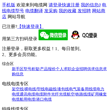
手机版
欢迎来到电缆网
请登录
快速注册
我的信息
0
电
线电缆型号
电缆翻译
发采购
我的收藏
发招聘
网站商
店
网站导航
已注册?
【快速登录】
用第三方扫码登录
注册登录，获取更多权益！
1、每日签到。
2、更多会员功能。
综合区
新手区
型号析疑|产品报价
个人求职
企业招聘
供求信息
求
购信息
电线电缆专区
架空线|裸电线|型线
电磁线|漆包线
电气装备用线缆
电力
电缆
通讯电缆
电缆附件
光纤光缆
航空|铁路线缆
矿用橡套
电缆
船用电缆|港口电缆
特殊线缆专区