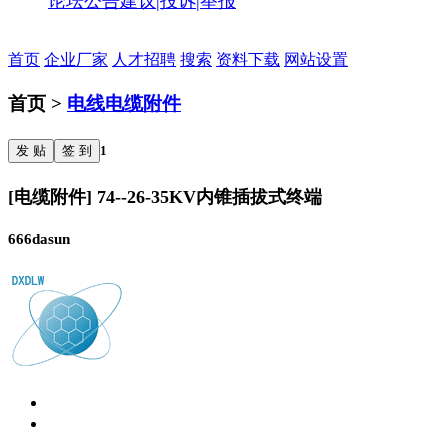
论坛公告
建议|投诉|举报
首页
企业厂家
人才招聘
搜索
资料下载
网站设置
首页 >
电线电缆附件
发 贴
签 到
1
[电缆附件] 74--26-35KV内锥插拔式终端
666dasun