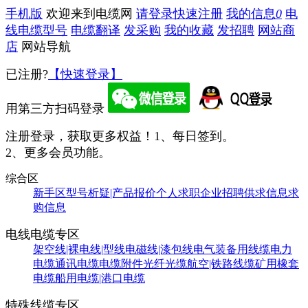
手机版
欢迎来到电缆网
请登录
快速注册
我的信息
0
电
线电缆型号
电缆翻译
发采购
我的收藏
发招聘
网站商
店
网站导航
已注册?
【快速登录】
用第三方扫码登录
注册登录，获取更多权益！
1、每日签到。
2、更多会员功能。
综合区
新手区
型号析疑|产品报价
个人求职
企业招聘
供求信息
求
购信息
电线电缆专区
架空线|裸电线|型线
电磁线|漆包线
电气装备用线缆
电力
电缆
通讯电缆
电缆附件
光纤光缆
航空|铁路线缆
矿用橡套
电缆
船用电缆|港口电缆
特殊线缆专区