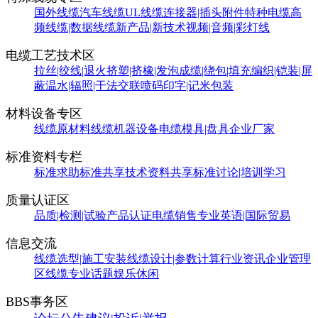
国外线缆
汽车线缆
UL线缆
连接器|插头附件
特种电缆
高
频线缆|数据线缆
新产品|新技术
视频|音频|彩灯线
电缆工艺技术区
拉丝|绞线|退火
挤塑|挤橡|发泡
成缆|绕包|填充
编织|铠装|屏
蔽
温水|辐照|干法交联
喷码印字|记米包装
材料设备专区
线缆原材料
线缆机器设备
电缆模具|盘具
企业厂家
标准资料专栏
标准求助
标准共享
技术资料共享
标准讨论|培训学习
质量认证区
品质|检测|试验
产品认证
电缆销售
专业英语|国际贸易
信息交流
线缆选型|施工安装
线缆设计|参数计算
行业资讯
企业管理
区
线缆专业话题
娱乐休闲
BBS事务区