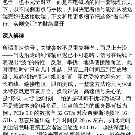
包含，也不完全对立，而是在电磁场的同一套物理法则
下，以不同侧重点与手段，共同决定着信号能否从发送
端完好抵达接收端，下文将用更多细节把这条“看似平
行、实则交汇”的脉络展开。
深入解读
所谓高速信号，关键参数不是重复频率，而是上升沿
——当边沿陡峭到传输延迟已不可忽略，信号在铜线上
表现出“波”的特性，反射、串扰、地弹便接踵而至。此
时哪怕时钟只有几十兆赫，只要上升时间压到百皮秒
级，就必须按“高速”规则处置：阻抗受控的差分对、等
长布线、端接电阻、眼图测试，一整套方法论只为保证
比特按既定节奏开合。换句话说，高速信号关心的
是“形状”与“到达时刻”，怕的是码间干扰导致误码，而
不是载波本身跑得多远。以当前主流的服务器背板为
例，PCIe 5.0 的数据率 32 GT/s 对应奈奎斯特频率 16
GHz，但芯片输出端上升时间仅 20 ps 左右。如此陡峭
的边沿意味着第五次谐波已逼近 80 GHz，趋肤深度只
剩 220 nm——铜箔表面粗糙度若超过 1 μm，就会像砂