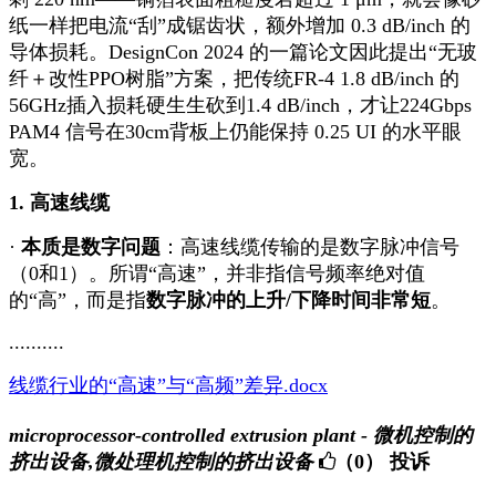
纸一样把电流“刮”成锯齿状，额外增加 0.3 dB/inch 的
导体损耗。DesignCon 2024 的一篇论文因此提出“无玻
纤＋改性PPO树脂”方案，把传统FR-4 1.8 dB/inch 的
56GHz插入损耗硬生生砍到1.4 dB/inch，才让224Gbps
PAM4 信号在30cm背板上仍能保持 0.25 UI 的水平眼
宽。
1. 高速线缆
·
本质是数字问题
：高速线缆传输的是数字脉冲信号
（0和1）。所谓“高速”，并非指信号频率绝对值
的“高”，而是指
数字脉冲的上升/下降时间非常短
。
..........
线缆行业的“高速”与“高频”差异.docx
microprocessor-controlled extrusion plant - 微机控制的
挤出设备,微处理机控制的挤出设备
（0）
投诉