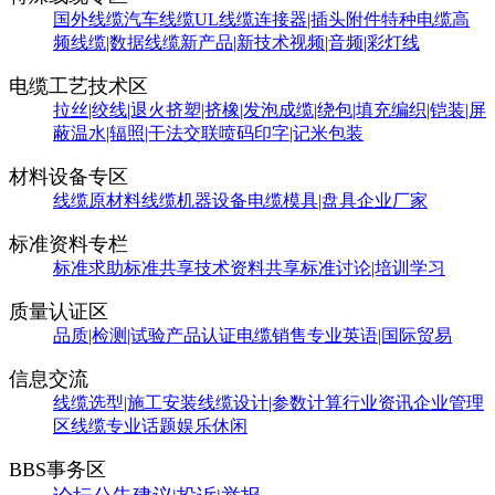
国外线缆
汽车线缆
UL线缆
连接器|插头附件
特种电缆
高
频线缆|数据线缆
新产品|新技术
视频|音频|彩灯线
电缆工艺技术区
拉丝|绞线|退火
挤塑|挤橡|发泡
成缆|绕包|填充
编织|铠装|屏
蔽
温水|辐照|干法交联
喷码印字|记米包装
材料设备专区
线缆原材料
线缆机器设备
电缆模具|盘具
企业厂家
标准资料专栏
标准求助
标准共享
技术资料共享
标准讨论|培训学习
质量认证区
品质|检测|试验
产品认证
电缆销售
专业英语|国际贸易
信息交流
线缆选型|施工安装
线缆设计|参数计算
行业资讯
企业管理
区
线缆专业话题
娱乐休闲
BBS事务区