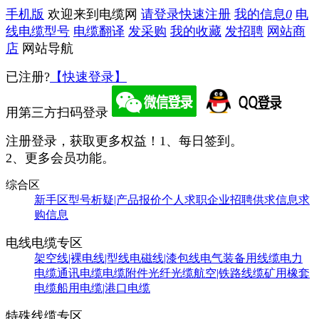
手机版
欢迎来到电缆网
请登录
快速注册
我的信息
0
电
线电缆型号
电缆翻译
发采购
我的收藏
发招聘
网站商
店
网站导航
已注册?
【快速登录】
用第三方扫码登录
注册登录，获取更多权益！
1、每日签到。
2、更多会员功能。
综合区
新手区
型号析疑|产品报价
个人求职
企业招聘
供求信息
求
购信息
电线电缆专区
架空线|裸电线|型线
电磁线|漆包线
电气装备用线缆
电力
电缆
通讯电缆
电缆附件
光纤光缆
航空|铁路线缆
矿用橡套
电缆
船用电缆|港口电缆
特殊线缆专区