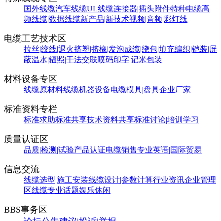
国外线缆
汽车线缆
UL线缆
连接器|插头附件
特种电缆
高
频线缆|数据线缆
新产品|新技术
视频|音频|彩灯线
电缆工艺技术区
拉丝|绞线|退火
挤塑|挤橡|发泡
成缆|绕包|填充
编织|铠装|屏
蔽
温水|辐照|干法交联
喷码印字|记米包装
材料设备专区
线缆原材料
线缆机器设备
电缆模具|盘具
企业厂家
标准资料专栏
标准求助
标准共享
技术资料共享
标准讨论|培训学习
质量认证区
品质|检测|试验
产品认证
电缆销售
专业英语|国际贸易
信息交流
线缆选型|施工安装
线缆设计|参数计算
行业资讯
企业管理
区
线缆专业话题
娱乐休闲
BBS事务区