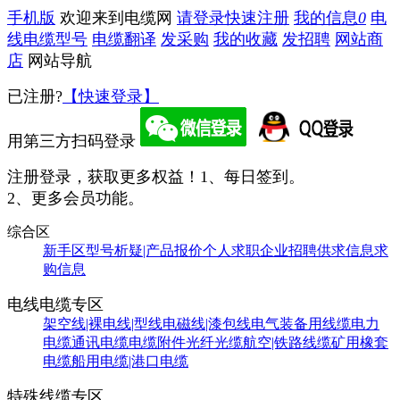
手机版
欢迎来到电缆网
请登录
快速注册
我的信息
0
电
线电缆型号
电缆翻译
发采购
我的收藏
发招聘
网站商
店
网站导航
已注册?
【快速登录】
用第三方扫码登录
注册登录，获取更多权益！
1、每日签到。
2、更多会员功能。
综合区
新手区
型号析疑|产品报价
个人求职
企业招聘
供求信息
求
购信息
电线电缆专区
架空线|裸电线|型线
电磁线|漆包线
电气装备用线缆
电力
电缆
通讯电缆
电缆附件
光纤光缆
航空|铁路线缆
矿用橡套
电缆
船用电缆|港口电缆
特殊线缆专区