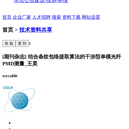
论坛公告
建议|投诉|举报
首页
企业厂家
人才招聘
搜索
资料下载
网站设置
首页 >
技术资料共享
发 贴
签 到
1
[期刊杂志] 结合条纹包络提取算法的干涉型单模光纤
PMD测量_王昊
wycable