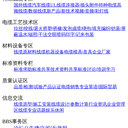
国外线缆
汽车线缆
UL线缆
连接器|插头附件
特种电缆
高
频线缆|数据线缆
新产品|新技术
视频|音频|彩灯线
电缆工艺技术区
拉丝|绞线|退火
挤塑|挤橡|发泡
成缆|绕包|填充
编织|铠装|屏
蔽
温水|辐照|干法交联
喷码印字|记米包装
材料设备专区
线缆原材料
线缆机器设备
电缆模具|盘具
企业厂家
标准资料专栏
标准求助
标准共享
技术资料共享
标准讨论|培训学习
质量认证区
品质|检测|试验
产品认证
电缆销售
专业英语|国际贸易
信息交流
线缆选型|施工安装
线缆设计|参数计算
行业资讯
企业管理
区
线缆专业话题
娱乐休闲
BBS事务区