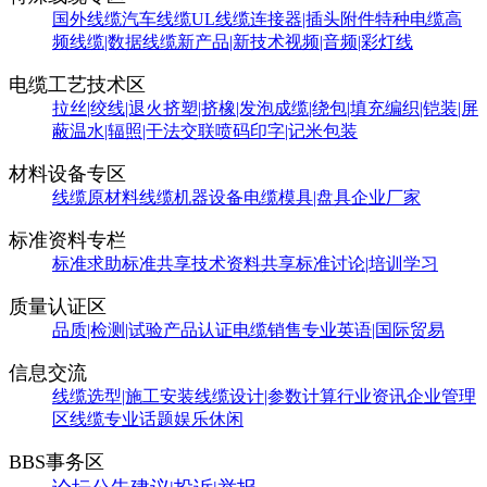
国外线缆
汽车线缆
UL线缆
连接器|插头附件
特种电缆
高
频线缆|数据线缆
新产品|新技术
视频|音频|彩灯线
电缆工艺技术区
拉丝|绞线|退火
挤塑|挤橡|发泡
成缆|绕包|填充
编织|铠装|屏
蔽
温水|辐照|干法交联
喷码印字|记米包装
材料设备专区
线缆原材料
线缆机器设备
电缆模具|盘具
企业厂家
标准资料专栏
标准求助
标准共享
技术资料共享
标准讨论|培训学习
质量认证区
品质|检测|试验
产品认证
电缆销售
专业英语|国际贸易
信息交流
线缆选型|施工安装
线缆设计|参数计算
行业资讯
企业管理
区
线缆专业话题
娱乐休闲
BBS事务区