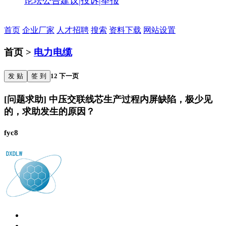
论坛公告
建议|投诉|举报
首页
企业厂家
人才招聘
搜索
资料下载
网站设置
首页 >
电力电缆
发 贴
签 到
1
2
下一页
[问题求助] 中压交联线芯生产过程内屏缺陷，极少见
的，求助发生的原因？
fyc8