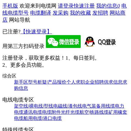
手机版
欢迎来到电缆网
请登录
快速注册
我的信息
0
电
线电缆型号
电缆翻译
发采购
我的收藏
发招聘
网站商
店
网站导航
已注册?
【快速登录】
用第三方扫码登录
注册登录，获取更多权益！
1、每日签到。
2、更多会员功能。
综合区
新手区
型号析疑|产品报价
个人求职
企业招聘
供求信息
求
购信息
电线电缆专区
架空线|裸电线|型线
电磁线|漆包线
电气装备用线缆
电力
电缆
通讯电缆
电缆附件
光纤光缆
航空|铁路线缆
矿用橡套
电缆
船用电缆|港口电缆
特殊线缆专区