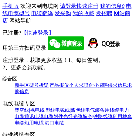
手机版
欢迎来到电缆网
请登录
快速注册
我的信息
0
电
线电缆型号
电缆翻译
发采购
我的收藏
发招聘
网站商
店
网站导航
已注册?
【快速登录】
用第三方扫码登录
注册登录，获取更多权益！
1、每日签到。
2、更多会员功能。
综合区
新手区
型号析疑|产品报价
个人求职
企业招聘
供求信息
求
购信息
电线电缆专区
架空线|裸电线|型线
电磁线|漆包线
电气装备用线缆
电力
电缆
通讯电缆
电缆附件
光纤光缆
航空|铁路线缆
矿用橡套
电缆
船用电缆|港口电缆
特殊线缆专区