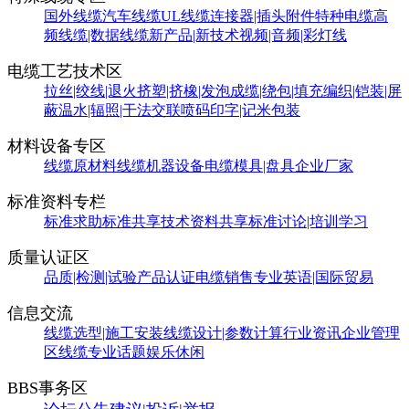
国外线缆
汽车线缆
UL线缆
连接器|插头附件
特种电缆
高
频线缆|数据线缆
新产品|新技术
视频|音频|彩灯线
电缆工艺技术区
拉丝|绞线|退火
挤塑|挤橡|发泡
成缆|绕包|填充
编织|铠装|屏
蔽
温水|辐照|干法交联
喷码印字|记米包装
材料设备专区
线缆原材料
线缆机器设备
电缆模具|盘具
企业厂家
标准资料专栏
标准求助
标准共享
技术资料共享
标准讨论|培训学习
质量认证区
品质|检测|试验
产品认证
电缆销售
专业英语|国际贸易
信息交流
线缆选型|施工安装
线缆设计|参数计算
行业资讯
企业管理
区
线缆专业话题
娱乐休闲
BBS事务区