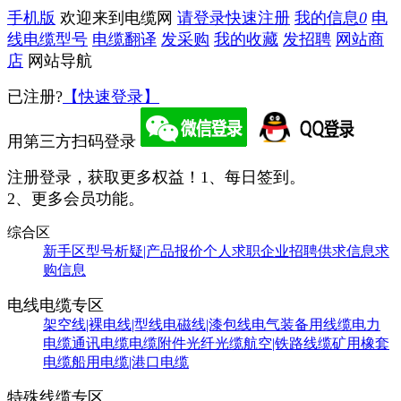
手机版
欢迎来到电缆网
请登录
快速注册
我的信息
0
电
线电缆型号
电缆翻译
发采购
我的收藏
发招聘
网站商
店
网站导航
已注册?
【快速登录】
用第三方扫码登录
注册登录，获取更多权益！
1、每日签到。
2、更多会员功能。
综合区
新手区
型号析疑|产品报价
个人求职
企业招聘
供求信息
求
购信息
电线电缆专区
架空线|裸电线|型线
电磁线|漆包线
电气装备用线缆
电力
电缆
通讯电缆
电缆附件
光纤光缆
航空|铁路线缆
矿用橡套
电缆
船用电缆|港口电缆
特殊线缆专区