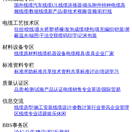
国外线缆
汽车线缆
UL线缆
连接器|插头附件
特种电缆
高
频线缆|数据线缆
新产品|新技术
视频|音频|彩灯线
电缆工艺技术区
拉丝|绞线|退火
挤塑|挤橡|发泡
成缆|绕包|填充
编织|铠装|屏
蔽
温水|辐照|干法交联
喷码印字|记米包装
材料设备专区
线缆原材料
线缆机器设备
电缆模具|盘具
企业厂家
标准资料专栏
标准求助
标准共享
技术资料共享
标准讨论|培训学习
质量认证区
品质|检测|试验
产品认证
电缆销售
专业英语|国际贸易
信息交流
线缆选型|施工安装
线缆设计|参数计算
行业资讯
企业管理
区
线缆专业话题
娱乐休闲
BBS事务区