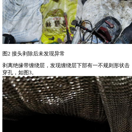
图2 接头剥除后未发现异常
剥离绝缘带缠绕层，发现缠绕层下部有一不规则形状击
穿孔，如图3。