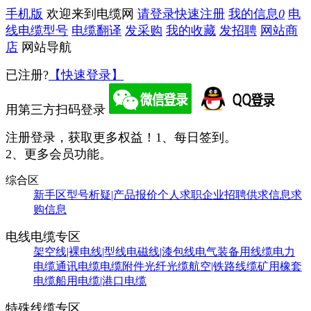
手机版
欢迎来到电缆网
请登录
快速注册
我的信息
0
电
线电缆型号
电缆翻译
发采购
我的收藏
发招聘
网站商
店
网站导航
已注册?
【快速登录】
用第三方扫码登录
注册登录，获取更多权益！
1、每日签到。
2、更多会员功能。
综合区
新手区
型号析疑|产品报价
个人求职
企业招聘
供求信息
求
购信息
电线电缆专区
架空线|裸电线|型线
电磁线|漆包线
电气装备用线缆
电力
电缆
通讯电缆
电缆附件
光纤光缆
航空|铁路线缆
矿用橡套
电缆
船用电缆|港口电缆
特殊线缆专区