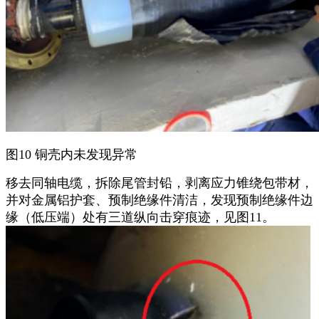
图10 铜壳内未发现异常
移去同轴电缆，拆除尾管封铅，剥离应力锥绕包带材，
并对金属铝护套、预制绝缘件清洁，发现预制绝缘件边
缘（低压端）处有三道纵向击穿痕迹，见图11。