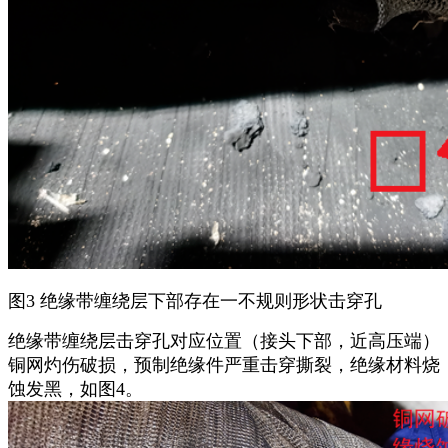
图3 绝缘带缠绕层下部存在一不规则形状击穿孔
绝缘带缠绕层击穿孔对应位置（接头下部，近高压端）
铜网灼伤破损，预制绝缘件严重击穿撕裂，绝缘材料烧
蚀发黑，如图4。