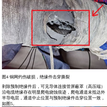
图4 铜网灼伤破损，绝缘件击穿撕裂
剥除预制绝缘件后，可见导体连接管屏蔽罩（高压端）
沿电缆绝缘存在明显爬电烧蚀痕迹，爬电通道未抵达外
半导电层，通道中止位置与预制绝缘件击穿位置一致，
如图5。