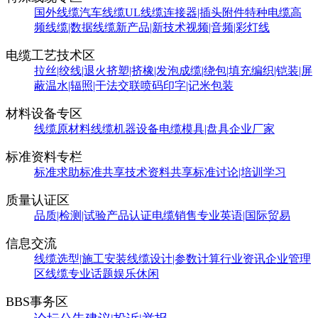
国外线缆
汽车线缆
UL线缆
连接器|插头附件
特种电缆
高
频线缆|数据线缆
新产品|新技术
视频|音频|彩灯线
电缆工艺技术区
拉丝|绞线|退火
挤塑|挤橡|发泡
成缆|绕包|填充
编织|铠装|屏
蔽
温水|辐照|干法交联
喷码印字|记米包装
材料设备专区
线缆原材料
线缆机器设备
电缆模具|盘具
企业厂家
标准资料专栏
标准求助
标准共享
技术资料共享
标准讨论|培训学习
质量认证区
品质|检测|试验
产品认证
电缆销售
专业英语|国际贸易
信息交流
线缆选型|施工安装
线缆设计|参数计算
行业资讯
企业管理
区
线缆专业话题
娱乐休闲
BBS事务区