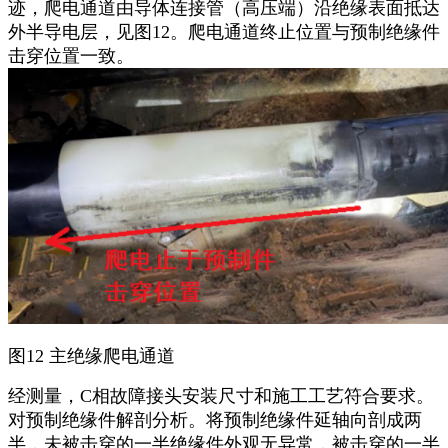
迹，爬电通道由导体连接管（高压端）沿绝缘表面抵达
外半导电层，见图12。爬电通道终止位置与预制绝缘件
击穿位置一致。
图12 主绝缘爬电通道
经测量，C相故障接头安装尺寸和施工工艺符合要求。
对预制绝缘件解剖分析。将预制绝缘件延轴向剖成两
半，未被击穿的一半绝缘件外观无异常，被击穿的一半