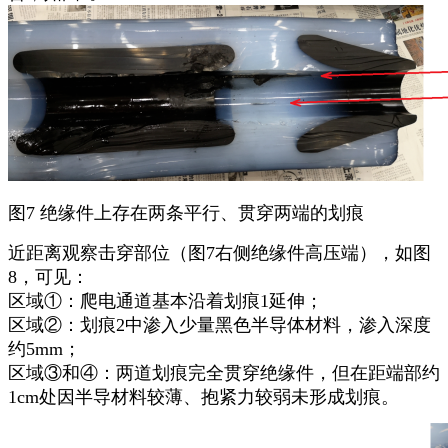
图7 绝缘件上存在两条平行、贯穿两端的划痕
近距离观察击穿部位（图7右侧绝缘件高压端），如图
8，可见：
区域①：爬电通道基本沿着划痕1延伸；
区域②：划痕2中渗入少量黑色半导体材料，渗入深度
约5mm；
区域③和④：两道划痕完全贯穿绝缘件，但在距端部约
1cm处因半导材料较薄、抱紧力较弱未形成划痕。