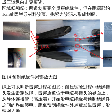
成三道纵向击穿痕迹。
区域⑧和⑨：两道划痕完全贯穿绝缘件，但在距端部约
1cm处因半导材料较薄、抱紧力较弱未形成划痕。
图14 预制绝缘件局部放大图
综上可以判断击穿过程如图15：耐压试验过程中绝缘接
头发生击穿故障，击穿通道位于电缆与接头的界面上，
从导体连接管（高压端）开始沿电缆绝缘与预制绝缘件
之间的界面爬电，爬至预制绝缘件外屏蔽发生击穿，沿
铜网入地。