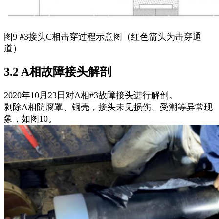
图9 #3接头C相击穿过程示意图（红色箭头为击穿通
道）
3.2 A相故障接头解剖
2020年10月23日对A相#3故障接头进行解剖。
剥除A相防腐罩、铜壳，接头未见损伤、受潮等异常现
象，如图10。