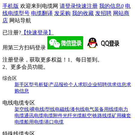
手机版
欢迎来到电缆网
请登录
快速注册
我的信息
0
电
线电缆型号
电缆翻译
发采购
我的收藏
发招聘
网站商
店
网站导航
已注册?
【快速登录】
用第三方扫码登录
注册登录，获取更多权益！
1、每日签到。
2、更多会员功能。
综合区
新手区
型号析疑|产品报价
个人求职
企业招聘
供求信息
求
购信息
电线电缆专区
架空线|裸电线|型线
电磁线|漆包线
电气装备用线缆
电力
电缆
通讯电缆
电缆附件
光纤光缆
航空|铁路线缆
矿用橡套
电缆
船用电缆|港口电缆
特殊线缆专区