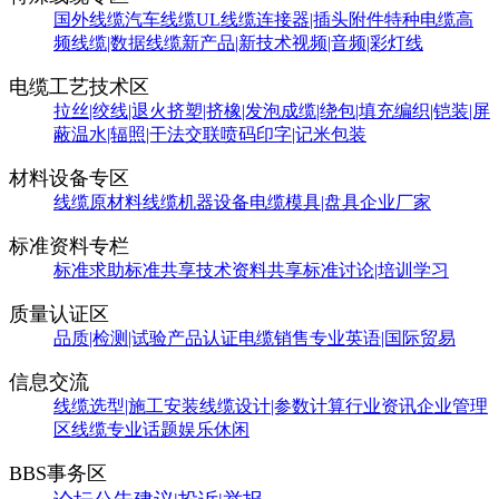
国外线缆
汽车线缆
UL线缆
连接器|插头附件
特种电缆
高
频线缆|数据线缆
新产品|新技术
视频|音频|彩灯线
电缆工艺技术区
拉丝|绞线|退火
挤塑|挤橡|发泡
成缆|绕包|填充
编织|铠装|屏
蔽
温水|辐照|干法交联
喷码印字|记米包装
材料设备专区
线缆原材料
线缆机器设备
电缆模具|盘具
企业厂家
标准资料专栏
标准求助
标准共享
技术资料共享
标准讨论|培训学习
质量认证区
品质|检测|试验
产品认证
电缆销售
专业英语|国际贸易
信息交流
线缆选型|施工安装
线缆设计|参数计算
行业资讯
企业管理
区
线缆专业话题
娱乐休闲
BBS事务区