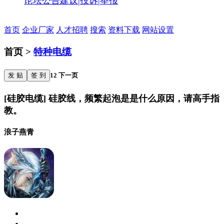
论坛公告
建议|投诉|举报
首页
企业厂家
人才招聘
搜索
资料下载
网站设置
首页 >
特种电缆
发 贴
签 到
1
2
下一页
[硅胶电缆] 硅胶线，频繁起泡是是什么原因，请高手指
教。
浪子燕青