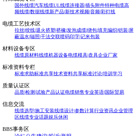
国外线缆
汽车线缆
UL线缆
连接器|插头附件
特种电缆
高
频线缆|数据线缆
新产品|新技术
视频|音频|彩灯线
电缆工艺技术区
拉丝|绞线|退火
挤塑|挤橡|发泡
成缆|绕包|填充
编织|铠装|屏
蔽
温水|辐照|干法交联
喷码印字|记米包装
材料设备专区
线缆原材料
线缆机器设备
电缆模具|盘具
企业厂家
标准资料专栏
标准求助
标准共享
技术资料共享
标准讨论|培训学习
质量认证区
品质|检测|试验
产品认证
电缆销售
专业英语|国际贸易
信息交流
线缆选型|施工安装
线缆设计|参数计算
行业资讯
企业管理
区
线缆专业话题
娱乐休闲
BBS事务区