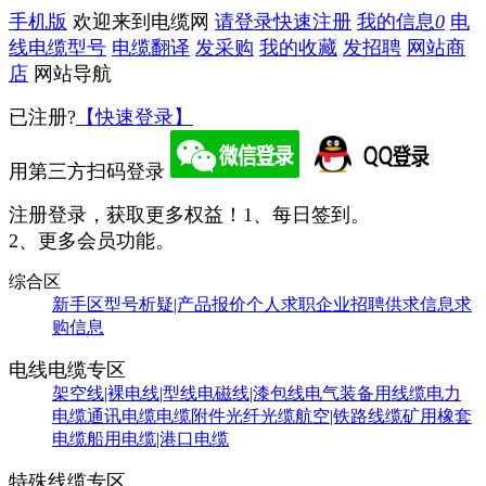
手机版
欢迎来到电缆网
请登录
快速注册
我的信息
0
电
线电缆型号
电缆翻译
发采购
我的收藏
发招聘
网站商
店
网站导航
已注册?
【快速登录】
用第三方扫码登录
注册登录，获取更多权益！
1、每日签到。
2、更多会员功能。
综合区
新手区
型号析疑|产品报价
个人求职
企业招聘
供求信息
求
购信息
电线电缆专区
架空线|裸电线|型线
电磁线|漆包线
电气装备用线缆
电力
电缆
通讯电缆
电缆附件
光纤光缆
航空|铁路线缆
矿用橡套
电缆
船用电缆|港口电缆
特殊线缆专区