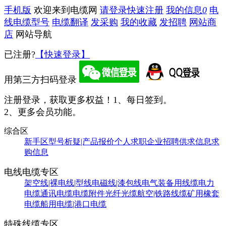
手机版
欢迎来到电缆网
请登录
快速注册
我的信息
0
电
线电缆型号
电缆翻译
发采购
我的收藏
发招聘
网站商
店
网站导航
已注册?
【快速登录】
用第三方扫码登录
注册登录，获取更多权益！
1、每日签到。
2、更多会员功能。
综合区
新手区
型号析疑|产品报价
个人求职
企业招聘
供求信息
求
购信息
电线电缆专区
架空线|裸电线|型线
电磁线|漆包线
电气装备用线缆
电力
电缆
通讯电缆
电缆附件
光纤光缆
航空|铁路线缆
矿用橡套
电缆
船用电缆|港口电缆
特殊线缆专区