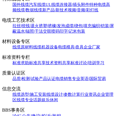
国外线缆
汽车线缆
UL线缆
连接器|插头附件
特种电缆
高
频线缆|数据线缆
新产品|新技术
视频|音频|彩灯线
电缆工艺技术区
拉丝|绞线|退火
挤塑|挤橡|发泡
成缆|绕包|填充
编织|铠装|屏
蔽
温水|辐照|干法交联
喷码印字|记米包装
材料设备专区
线缆原材料
线缆机器设备
电缆模具|盘具
企业厂家
标准资料专栏
标准求助
标准共享
技术资料共享
标准讨论|培训学习
质量认证区
品质|检测|试验
产品认证
电缆销售
专业英语|国际贸易
信息交流
线缆选型|施工安装
线缆设计|参数计算
行业资讯
企业管理
区
线缆专业话题
娱乐休闲
BBS事务区