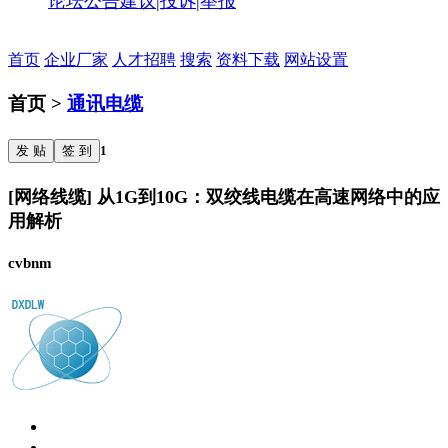
论坛公告
建议|投诉|举报
首页
企业厂家
人才招聘
搜索
资料下载
网站设置
首页 >
通讯电缆
发 贴
签 到
1
[网络线缆] 从1G到10G：双绞线电缆在高速网络中的应
用解析
cvbnm