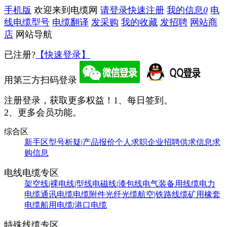
手机版
欢迎来到电缆网
请登录
快速注册
我的信息
0
电
线电缆型号
电缆翻译
发采购
我的收藏
发招聘
网站商
店
网站导航
已注册?
【快速登录】
用第三方扫码登录
注册登录，获取更多权益！
1、每日签到。
2、更多会员功能。
综合区
新手区
型号析疑|产品报价
个人求职
企业招聘
供求信息
求
购信息
电线电缆专区
架空线|裸电线|型线
电磁线|漆包线
电气装备用线缆
电力
电缆
通讯电缆
电缆附件
光纤光缆
航空|铁路线缆
矿用橡套
电缆
船用电缆|港口电缆
特殊线缆专区