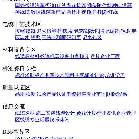
国外线缆
汽车线缆
UL线缆
连接器|插头附件
特种电缆
高
频线缆|数据线缆
新产品|新技术
视频|音频|彩灯线
电缆工艺技术区
拉丝|绞线|退火
挤塑|挤橡|发泡
成缆|绕包|填充
编织|铠装|屏
蔽
温水|辐照|干法交联
喷码印字|记米包装
材料设备专区
线缆原材料
线缆机器设备
电缆模具|盘具
企业厂家
标准资料专栏
标准求助
标准共享
技术资料共享
标准讨论|培训学习
质量认证区
品质|检测|试验
产品认证
电缆销售
专业英语|国际贸易
信息交流
线缆选型|施工安装
线缆设计|参数计算
行业资讯
企业管理
区
线缆专业话题
娱乐休闲
BBS事务区