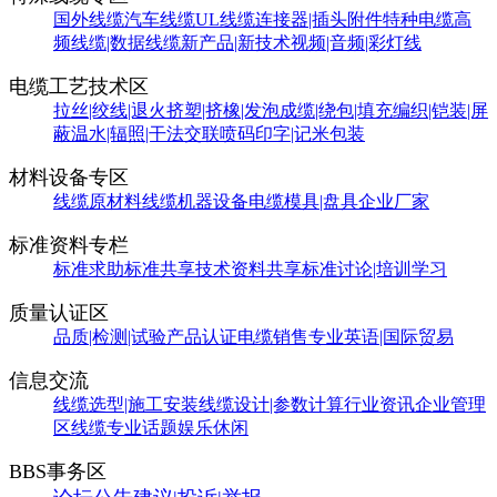
国外线缆
汽车线缆
UL线缆
连接器|插头附件
特种电缆
高
频线缆|数据线缆
新产品|新技术
视频|音频|彩灯线
电缆工艺技术区
拉丝|绞线|退火
挤塑|挤橡|发泡
成缆|绕包|填充
编织|铠装|屏
蔽
温水|辐照|干法交联
喷码印字|记米包装
材料设备专区
线缆原材料
线缆机器设备
电缆模具|盘具
企业厂家
标准资料专栏
标准求助
标准共享
技术资料共享
标准讨论|培训学习
质量认证区
品质|检测|试验
产品认证
电缆销售
专业英语|国际贸易
信息交流
线缆选型|施工安装
线缆设计|参数计算
行业资讯
企业管理
区
线缆专业话题
娱乐休闲
BBS事务区