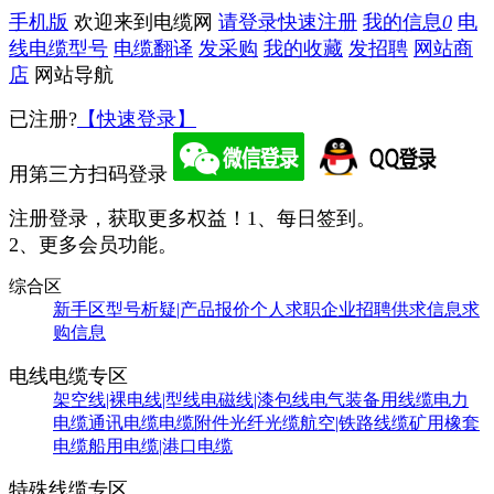
手机版
欢迎来到电缆网
请登录
快速注册
我的信息
0
电
线电缆型号
电缆翻译
发采购
我的收藏
发招聘
网站商
店
网站导航
已注册?
【快速登录】
用第三方扫码登录
注册登录，获取更多权益！
1、每日签到。
2、更多会员功能。
综合区
新手区
型号析疑|产品报价
个人求职
企业招聘
供求信息
求
购信息
电线电缆专区
架空线|裸电线|型线
电磁线|漆包线
电气装备用线缆
电力
电缆
通讯电缆
电缆附件
光纤光缆
航空|铁路线缆
矿用橡套
电缆
船用电缆|港口电缆
特殊线缆专区