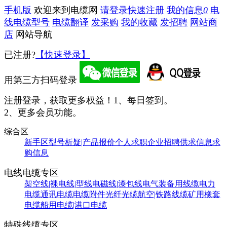
手机版
欢迎来到电缆网
请登录
快速注册
我的信息
0
电
线电缆型号
电缆翻译
发采购
我的收藏
发招聘
网站商
店
网站导航
已注册?
【快速登录】
用第三方扫码登录
注册登录，获取更多权益！
1、每日签到。
2、更多会员功能。
综合区
新手区
型号析疑|产品报价
个人求职
企业招聘
供求信息
求
购信息
电线电缆专区
架空线|裸电线|型线
电磁线|漆包线
电气装备用线缆
电力
电缆
通讯电缆
电缆附件
光纤光缆
航空|铁路线缆
矿用橡套
电缆
船用电缆|港口电缆
特殊线缆专区