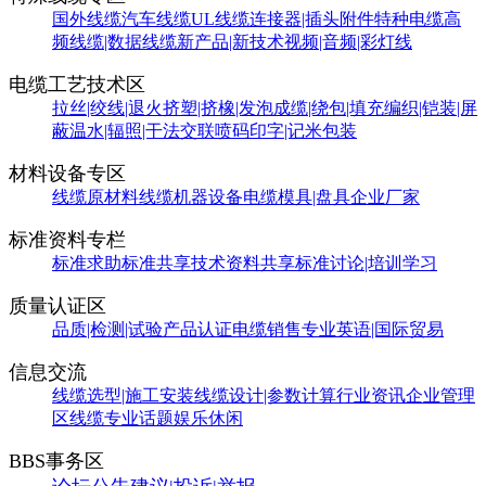
国外线缆
汽车线缆
UL线缆
连接器|插头附件
特种电缆
高
频线缆|数据线缆
新产品|新技术
视频|音频|彩灯线
电缆工艺技术区
拉丝|绞线|退火
挤塑|挤橡|发泡
成缆|绕包|填充
编织|铠装|屏
蔽
温水|辐照|干法交联
喷码印字|记米包装
材料设备专区
线缆原材料
线缆机器设备
电缆模具|盘具
企业厂家
标准资料专栏
标准求助
标准共享
技术资料共享
标准讨论|培训学习
质量认证区
品质|检测|试验
产品认证
电缆销售
专业英语|国际贸易
信息交流
线缆选型|施工安装
线缆设计|参数计算
行业资讯
企业管理
区
线缆专业话题
娱乐休闲
BBS事务区