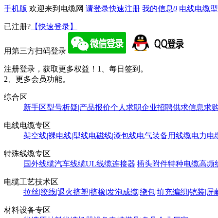
手机版
欢迎来到电缆网
请登录
快速注册
我的信息
0
电线电缆型
已注册?
【快速登录】
用第三方扫码登录
注册登录，获取更多权益！
1、每日签到。
2、更多会员功能。
综合区
新手区
型号析疑|产品报价
个人求职
企业招聘
供求信息
求
电线电缆专区
架空线|裸电线|型线
电磁线|漆包线
电气装备用线缆
电力电
特殊线缆专区
国外线缆
汽车线缆
UL线缆
连接器|插头附件
特种电缆
高频
电缆工艺技术区
拉丝|绞线|退火
挤塑|挤橡|发泡
成缆|绕包|填充
编织|铠装|屏
材料设备专区