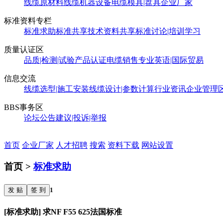
线缆原材料
线缆机器设备
电缆模具|盘具
企业厂家
标准资料专栏
标准求助
标准共享
技术资料共享
标准讨论|培训学习
质量认证区
品质|检测|试验
产品认证
电缆销售
专业英语|国际贸易
信息交流
线缆选型|施工安装
线缆设计|参数计算
行业资讯
企业管理
BBS事务区
论坛公告
建议|投诉|举报
首页
企业厂家
人才招聘
搜索
资料下载
网站设置
首页 >
标准求助
发 贴
签 到
1
[标准求助] 求NF F55 625法国标准