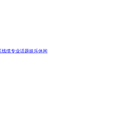
区
线缆专业话题
娱乐休闲