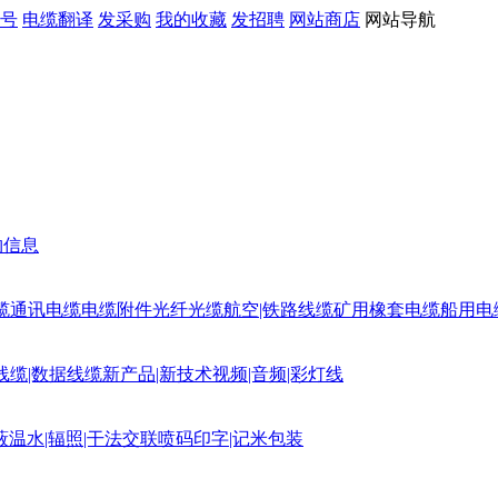
号
电缆翻译
发采购
我的收藏
发招聘
网站商店
网站导航
购信息
缆
通讯电缆
电缆附件
光纤光缆
航空|铁路线缆
矿用橡套电缆
船用电
线缆|数据线缆
新产品|新技术
视频|音频|彩灯线
蔽
温水|辐照|干法交联
喷码印字|记米包装