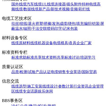
国外线缆
汽车线缆
UL线缆
连接器|插头附件
特种电缆
高
频线缆|数据线缆
新产品|新技术
视频|音频|彩灯线
电缆工艺技术区
拉丝|绞线|退火
挤塑|挤橡|发泡
成缆|绕包|填充
编织|铠装|屏
蔽
温水|辐照|干法交联
喷码印字|记米包装
材料设备专区
线缆原材料
线缆机器设备
电缆模具|盘具
企业厂家
标准资料专栏
标准求助
标准共享
技术资料共享
标准讨论|培训学习
质量认证区
品质|检测|试验
产品认证
电缆销售
专业英语|国际贸易
信息交流
线缆选型|施工安装
线缆设计|参数计算
行业资讯
企业管理
区
线缆专业话题
娱乐休闲
BBS事务区