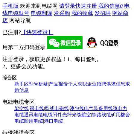
手机版
欢迎来到电缆网
请登录
快速注册
我的信息
0
电
线电缆型号
电缆翻译
发采购
我的收藏
发招聘
网站商
店
网站导航
已注册?
【快速登录】
用第三方扫码登录
注册登录，获取更多权益！
1、每日签到。
2、更多会员功能。
综合区
新手区
型号析疑|产品报价
个人求职
企业招聘
供求信息
求
购信息
电线电缆专区
架空线|裸电线|型线
电磁线|漆包线
电气装备用线缆
电力
电缆
通讯电缆
电缆附件
光纤光缆
航空|铁路线缆
矿用橡套
电缆
船用电缆|港口电缆
特殊线缆专区