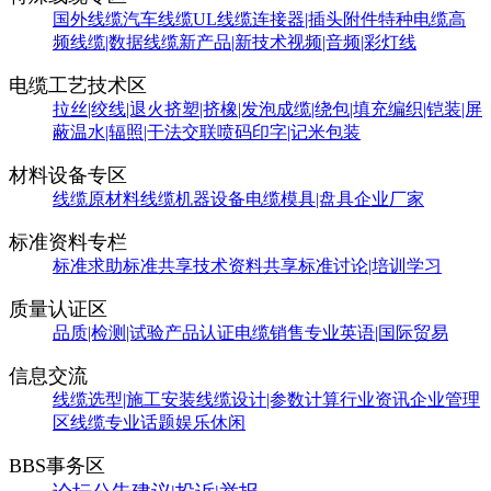
国外线缆
汽车线缆
UL线缆
连接器|插头附件
特种电缆
高
频线缆|数据线缆
新产品|新技术
视频|音频|彩灯线
电缆工艺技术区
拉丝|绞线|退火
挤塑|挤橡|发泡
成缆|绕包|填充
编织|铠装|屏
蔽
温水|辐照|干法交联
喷码印字|记米包装
材料设备专区
线缆原材料
线缆机器设备
电缆模具|盘具
企业厂家
标准资料专栏
标准求助
标准共享
技术资料共享
标准讨论|培训学习
质量认证区
品质|检测|试验
产品认证
电缆销售
专业英语|国际贸易
信息交流
线缆选型|施工安装
线缆设计|参数计算
行业资讯
企业管理
区
线缆专业话题
娱乐休闲
BBS事务区