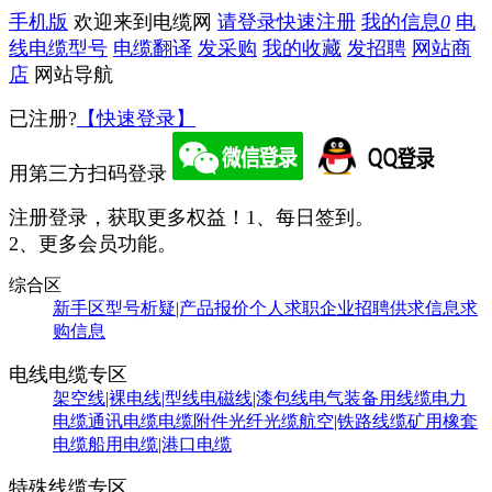
手机版
欢迎来到电缆网
请登录
快速注册
我的信息
0
电
线电缆型号
电缆翻译
发采购
我的收藏
发招聘
网站商
店
网站导航
已注册?
【快速登录】
用第三方扫码登录
注册登录，获取更多权益！
1、每日签到。
2、更多会员功能。
综合区
新手区
型号析疑|产品报价
个人求职
企业招聘
供求信息
求
购信息
电线电缆专区
架空线|裸电线|型线
电磁线|漆包线
电气装备用线缆
电力
电缆
通讯电缆
电缆附件
光纤光缆
航空|铁路线缆
矿用橡套
电缆
船用电缆|港口电缆
特殊线缆专区