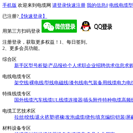
手机版
欢迎来到电缆网
请登录
快速注册
我的信息
0
电线电缆型
已注册?
【快速登录】
用第三方扫码登录
注册登录，获取更多权益！
1、每日签到。
2、更多会员功能。
综合区
新手区
型号析疑|产品报价
个人求职
企业招聘
供求信息
求
电线电缆专区
架空线|裸电线|型线
电磁线|漆包线
电气装备用线缆
电力电
特殊线缆专区
国外线缆
汽车线缆
UL线缆
连接器|插头附件
特种电缆
高频
电缆工艺技术区
拉丝|绞线|退火
挤塑|挤橡|发泡
成缆|绕包|填充
编织|铠装|屏
材料设备专区