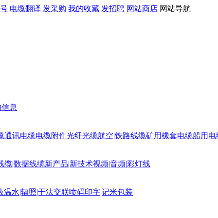
号
电缆翻译
发采购
我的收藏
发招聘
网站商店
网站导航
购信息
缆
通讯电缆
电缆附件
光纤光缆
航空|铁路线缆
矿用橡套电缆
船用电
线缆|数据线缆
新产品|新技术
视频|音频|彩灯线
蔽
温水|辐照|干法交联
喷码印字|记米包装