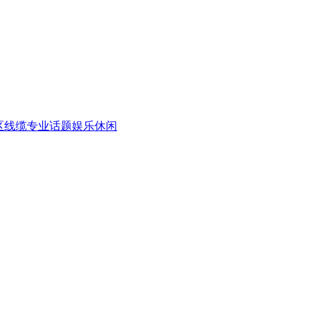
区
线缆专业话题
娱乐休闲