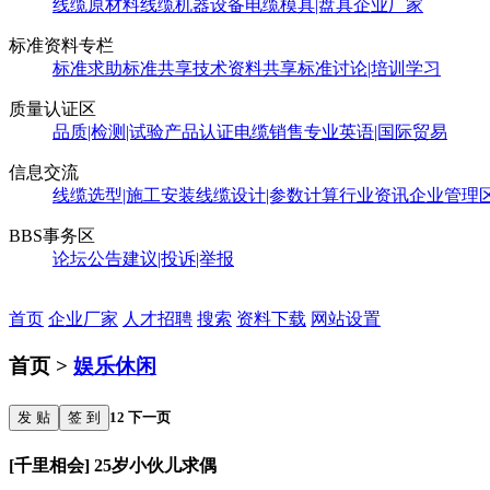
线缆原材料
线缆机器设备
电缆模具|盘具
企业厂家
标准资料专栏
标准求助
标准共享
技术资料共享
标准讨论|培训学习
质量认证区
品质|检测|试验
产品认证
电缆销售
专业英语|国际贸易
信息交流
线缆选型|施工安装
线缆设计|参数计算
行业资讯
企业管理
BBS事务区
论坛公告
建议|投诉|举报
首页
企业厂家
人才招聘
搜索
资料下载
网站设置
首页 >
娱乐休闲
发 贴
签 到
1
2
下一页
[千里相会] 25岁小伙儿求偶