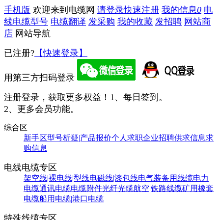
手机版
欢迎来到电缆网
请登录
快速注册
我的信息
0
电
线电缆型号
电缆翻译
发采购
我的收藏
发招聘
网站商
店
网站导航
已注册?
【快速登录】
用第三方扫码登录
注册登录，获取更多权益！
1、每日签到。
2、更多会员功能。
综合区
新手区
型号析疑|产品报价
个人求职
企业招聘
供求信息
求
购信息
电线电缆专区
架空线|裸电线|型线
电磁线|漆包线
电气装备用线缆
电力
电缆
通讯电缆
电缆附件
光纤光缆
航空|铁路线缆
矿用橡套
电缆
船用电缆|港口电缆
特殊线缆专区