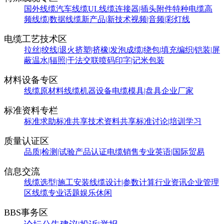
国外线缆
汽车线缆
UL线缆
连接器|插头附件
特种电缆
高
频线缆|数据线缆
新产品|新技术
视频|音频|彩灯线
电缆工艺技术区
拉丝|绞线|退火
挤塑|挤橡|发泡
成缆|绕包|填充
编织|铠装|屏
蔽
温水|辐照|干法交联
喷码印字|记米包装
材料设备专区
线缆原材料
线缆机器设备
电缆模具|盘具
企业厂家
标准资料专栏
标准求助
标准共享
技术资料共享
标准讨论|培训学习
质量认证区
品质|检测|试验
产品认证
电缆销售
专业英语|国际贸易
信息交流
线缆选型|施工安装
线缆设计|参数计算
行业资讯
企业管理
区
线缆专业话题
娱乐休闲
BBS事务区