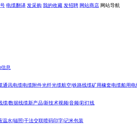
号
电缆翻译
发采购
我的收藏
发招聘
网站商店
网站导航
购信息
缆
通讯电缆
电缆附件
光纤光缆
航空|铁路线缆
矿用橡套电缆
船用电
线缆|数据线缆
新产品|新技术
视频|音频|彩灯线
蔽
温水|辐照|干法交联
喷码印字|记米包装