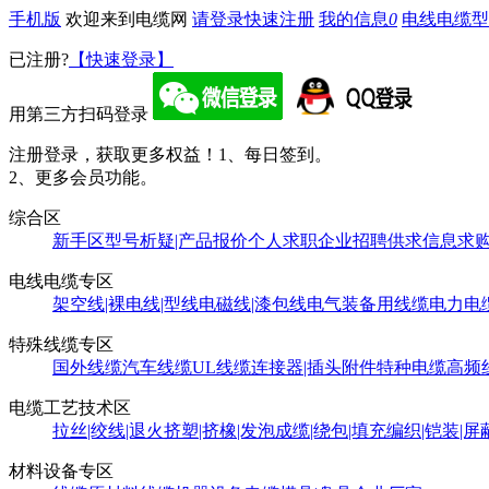
手机版
欢迎来到电缆网
请登录
快速注册
我的信息
0
电线电缆型
已注册?
【快速登录】
用第三方扫码登录
注册登录，获取更多权益！
1、每日签到。
2、更多会员功能。
综合区
新手区
型号析疑|产品报价
个人求职
企业招聘
供求信息
求
电线电缆专区
架空线|裸电线|型线
电磁线|漆包线
电气装备用线缆
电力电
特殊线缆专区
国外线缆
汽车线缆
UL线缆
连接器|插头附件
特种电缆
高频
电缆工艺技术区
拉丝|绞线|退火
挤塑|挤橡|发泡
成缆|绕包|填充
编织|铠装|屏
材料设备专区