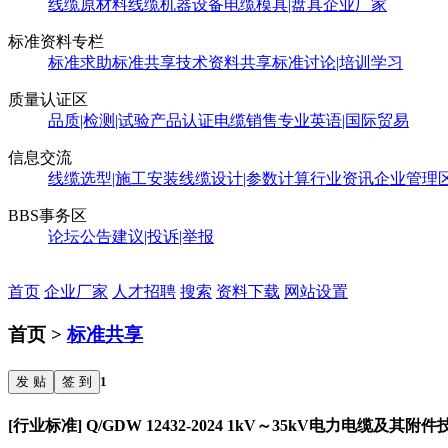
线缆原材料
线缆机器设备
电缆模具|盘具
企业厂家
标准资料专栏
标准求助
标准共享
技术资料共享
标准讨论|培训学习
质量认证区
品质|检测|试验
产品认证
电缆销售
专业英语|国际贸易
信息交流
线缆选型|施工安装
线缆设计|参数计算
行业资讯
企业管理
BBS事务区
论坛公告
建议|投诉|举报
首页
企业厂家
人才招聘
搜索
资料下载
网站设置
首页 >
标准共享
发 贴
签 到
1
[行业标准] Q/GDW 12432-2024 1kV～35kV电力电缆及其附