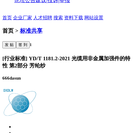
论坛公告
建议|投诉|举报
首页
企业厂家
人才招聘
搜索
资料下载
网站设置
首页 >
标准共享
发 贴
签 到
1
[行业标准] YD/T 1181.2-2021 光缆用非金属加强件的特
性 第2部分 芳纶纱
666dasun