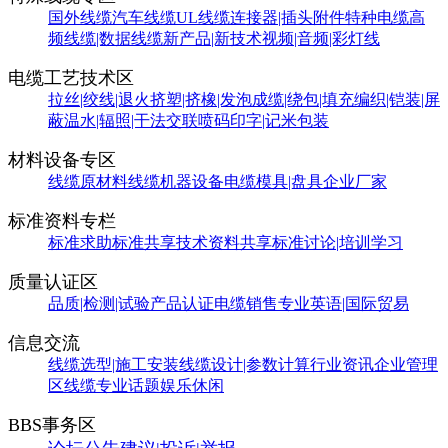
国外线缆
汽车线缆
UL线缆
连接器|插头附件
特种电缆
高
频线缆|数据线缆
新产品|新技术
视频|音频|彩灯线
电缆工艺技术区
拉丝|绞线|退火
挤塑|挤橡|发泡
成缆|绕包|填充
编织|铠装|屏
蔽
温水|辐照|干法交联
喷码印字|记米包装
材料设备专区
线缆原材料
线缆机器设备
电缆模具|盘具
企业厂家
标准资料专栏
标准求助
标准共享
技术资料共享
标准讨论|培训学习
质量认证区
品质|检测|试验
产品认证
电缆销售
专业英语|国际贸易
信息交流
线缆选型|施工安装
线缆设计|参数计算
行业资讯
企业管理
区
线缆专业话题
娱乐休闲
BBS事务区