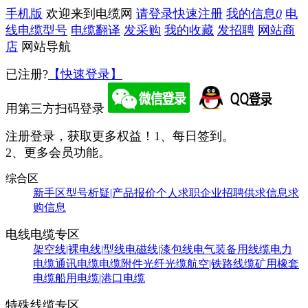
手机版
欢迎来到电缆网
请登录
快速注册
我的信息
0
电
线电缆型号
电缆翻译
发采购
我的收藏
发招聘
网站商
店
网站导航
已注册?
【快速登录】
用第三方扫码登录
注册登录，获取更多权益！
1、每日签到。
2、更多会员功能。
综合区
新手区
型号析疑|产品报价
个人求职
企业招聘
供求信息
求
购信息
电线电缆专区
架空线|裸电线|型线
电磁线|漆包线
电气装备用线缆
电力
电缆
通讯电缆
电缆附件
光纤光缆
航空|铁路线缆
矿用橡套
电缆
船用电缆|港口电缆
特殊线缆专区