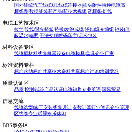
国外线缆
汽车线缆
UL线缆
连接器|插头附件
特种电缆
高
频线缆|数据线缆
新产品|新技术
视频|音频|彩灯线
电缆工艺技术区
拉丝|绞线|退火
挤塑|挤橡|发泡
成缆|绕包|填充
编织|铠装|屏
蔽
温水|辐照|干法交联
喷码印字|记米包装
材料设备专区
线缆原材料
线缆机器设备
电缆模具|盘具
企业厂家
标准资料专栏
标准求助
标准共享
技术资料共享
标准讨论|培训学习
质量认证区
品质|检测|试验
产品认证
电缆销售
专业英语|国际贸易
信息交流
线缆选型|施工安装
线缆设计|参数计算
行业资讯
企业管理
区
线缆专业话题
娱乐休闲
BBS事务区