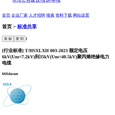
论坛公告
建议|投诉|举报
首页
企业厂家
人才招聘
搜索
资料下载
网站设置
首页 >
标准共享
发 贴
签 到
1
[行业标准] T/HSXLXH 003-2023 额定电压
6kV(Um=7.2kV)到35kV(Um=40.5kV)聚丙烯绝缘电力
电缆
666dasun