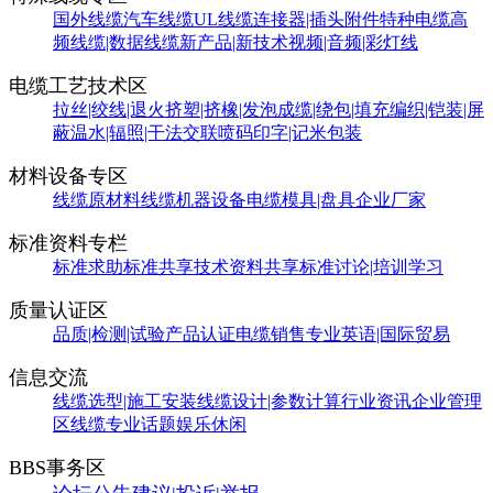
国外线缆
汽车线缆
UL线缆
连接器|插头附件
特种电缆
高
频线缆|数据线缆
新产品|新技术
视频|音频|彩灯线
电缆工艺技术区
拉丝|绞线|退火
挤塑|挤橡|发泡
成缆|绕包|填充
编织|铠装|屏
蔽
温水|辐照|干法交联
喷码印字|记米包装
材料设备专区
线缆原材料
线缆机器设备
电缆模具|盘具
企业厂家
标准资料专栏
标准求助
标准共享
技术资料共享
标准讨论|培训学习
质量认证区
品质|检测|试验
产品认证
电缆销售
专业英语|国际贸易
信息交流
线缆选型|施工安装
线缆设计|参数计算
行业资讯
企业管理
区
线缆专业话题
娱乐休闲
BBS事务区