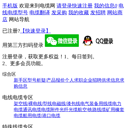
手机版
欢迎来到电缆网
请登录
快速注册
我的信息
0
电
线电缆型号
电缆翻译
发采购
我的收藏
发招聘
网站商
店
网站导航
已注册?
【快速登录】
用第三方扫码登录
注册登录，获取更多权益！
1、每日签到。
2、更多会员功能。
综合区
新手区
型号析疑|产品报价
个人求职
企业招聘
供求信息
求
购信息
电线电缆专区
架空线|裸电线|型线
电磁线|漆包线
电气装备用线缆
电力
电缆
通讯电缆
电缆附件
光纤光缆
航空|铁路线缆
矿用橡套
电缆
船用电缆|港口电缆
特殊线缆专区