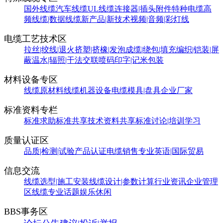
国外线缆
汽车线缆
UL线缆
连接器|插头附件
特种电缆
高
频线缆|数据线缆
新产品|新技术
视频|音频|彩灯线
电缆工艺技术区
拉丝|绞线|退火
挤塑|挤橡|发泡
成缆|绕包|填充
编织|铠装|屏
蔽
温水|辐照|干法交联
喷码印字|记米包装
材料设备专区
线缆原材料
线缆机器设备
电缆模具|盘具
企业厂家
标准资料专栏
标准求助
标准共享
技术资料共享
标准讨论|培训学习
质量认证区
品质|检测|试验
产品认证
电缆销售
专业英语|国际贸易
信息交流
线缆选型|施工安装
线缆设计|参数计算
行业资讯
企业管理
区
线缆专业话题
娱乐休闲
BBS事务区