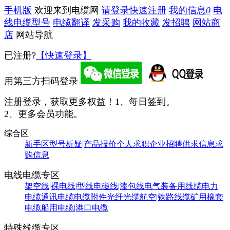
手机版
欢迎来到电缆网
请登录
快速注册
我的信息
0
电
线电缆型号
电缆翻译
发采购
我的收藏
发招聘
网站商
店
网站导航
已注册?
【快速登录】
用第三方扫码登录
注册登录，获取更多权益！
1、每日签到。
2、更多会员功能。
综合区
新手区
型号析疑|产品报价
个人求职
企业招聘
供求信息
求
购信息
电线电缆专区
架空线|裸电线|型线
电磁线|漆包线
电气装备用线缆
电力
电缆
通讯电缆
电缆附件
光纤光缆
航空|铁路线缆
矿用橡套
电缆
船用电缆|港口电缆
特殊线缆专区