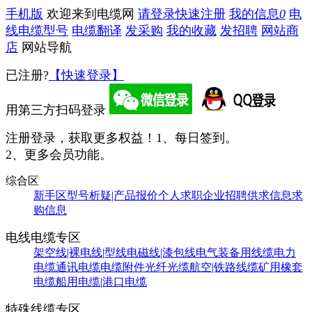
手机版
欢迎来到电缆网
请登录
快速注册
我的信息
0
电
线电缆型号
电缆翻译
发采购
我的收藏
发招聘
网站商
店
网站导航
已注册?
【快速登录】
用第三方扫码登录
注册登录，获取更多权益！
1、每日签到。
2、更多会员功能。
综合区
新手区
型号析疑|产品报价
个人求职
企业招聘
供求信息
求
购信息
电线电缆专区
架空线|裸电线|型线
电磁线|漆包线
电气装备用线缆
电力
电缆
通讯电缆
电缆附件
光纤光缆
航空|铁路线缆
矿用橡套
电缆
船用电缆|港口电缆
特殊线缆专区