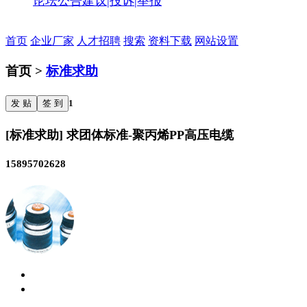
论坛公告
建议|投诉|举报
首页
企业厂家
人才招聘
搜索
资料下载
网站设置
首页 >
标准求助
发 贴
签 到
1
[标准求助] 求团体标准-聚丙烯PP高压电缆
15895702628