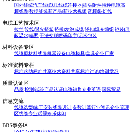
国外线缆
汽车线缆
UL线缆
连接器|插头附件
特种电缆
高
频线缆|数据线缆
新产品|新技术
视频|音频|彩灯线
电缆工艺技术区
拉丝|绞线|退火
挤塑|挤橡|发泡
成缆|绕包|填充
编织|铠装|屏
蔽
温水|辐照|干法交联
喷码印字|记米包装
材料设备专区
线缆原材料
线缆机器设备
电缆模具|盘具
企业厂家
标准资料专栏
标准求助
标准共享
技术资料共享
标准讨论|培训学习
质量认证区
品质|检测|试验
产品认证
电缆销售
专业英语|国际贸易
信息交流
线缆选型|施工安装
线缆设计|参数计算
行业资讯
企业管理
区
线缆专业话题
娱乐休闲
BBS事务区