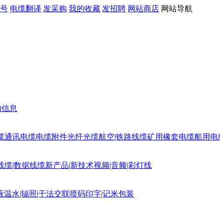
号
电缆翻译
发采购
我的收藏
发招聘
网站商店
网站导航
购信息
缆
通讯电缆
电缆附件
光纤光缆
航空|铁路线缆
矿用橡套电缆
船用电
线缆|数据线缆
新产品|新技术
视频|音频|彩灯线
蔽
温水|辐照|干法交联
喷码印字|记米包装