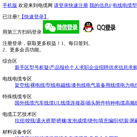
手机版
欢迎来到电缆网
请登录
快速注册
我的信息
0
电线电缆型
已注册?
【快速登录】
用第三方扫码登录
注册登录，获取更多权益！
1、每日签到。
2、更多会员功能。
综合区
新手区
型号析疑|产品报价
个人求职
企业招聘
供求信息
求
电线电缆专区
架空线|裸电线|型线
电磁线|漆包线
电气装备用线缆
电力电
特殊线缆专区
国外线缆
汽车线缆
UL线缆
连接器|插头附件
特种电缆
高频
电缆工艺技术区
拉丝|绞线|退火
挤塑|挤橡|发泡
成缆|绕包|填充
编织|铠装|屏
材料设备专区