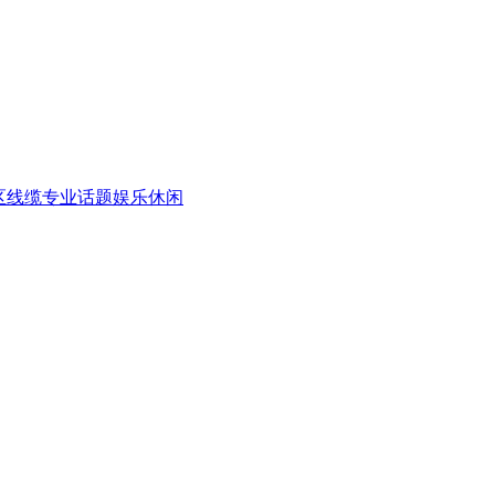
区
线缆专业话题
娱乐休闲