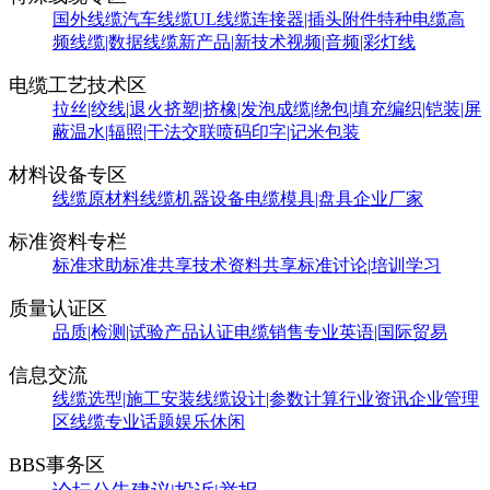
国外线缆
汽车线缆
UL线缆
连接器|插头附件
特种电缆
高
频线缆|数据线缆
新产品|新技术
视频|音频|彩灯线
电缆工艺技术区
拉丝|绞线|退火
挤塑|挤橡|发泡
成缆|绕包|填充
编织|铠装|屏
蔽
温水|辐照|干法交联
喷码印字|记米包装
材料设备专区
线缆原材料
线缆机器设备
电缆模具|盘具
企业厂家
标准资料专栏
标准求助
标准共享
技术资料共享
标准讨论|培训学习
质量认证区
品质|检测|试验
产品认证
电缆销售
专业英语|国际贸易
信息交流
线缆选型|施工安装
线缆设计|参数计算
行业资讯
企业管理
区
线缆专业话题
娱乐休闲
BBS事务区