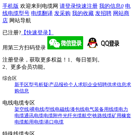
手机版
欢迎来到电缆网
请登录
快速注册
我的信息
0
电
线电缆型号
电缆翻译
发采购
我的收藏
发招聘
网站商
店
网站导航
已注册?
【快速登录】
用第三方扫码登录
注册登录，获取更多权益！
1、每日签到。
2、更多会员功能。
综合区
新手区
型号析疑|产品报价
个人求职
企业招聘
供求信息
求
购信息
电线电缆专区
架空线|裸电线|型线
电磁线|漆包线
电气装备用线缆
电力
电缆
通讯电缆
电缆附件
光纤光缆
航空|铁路线缆
矿用橡套
电缆
船用电缆|港口电缆
特殊线缆专区