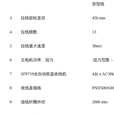
异型线
3
拉线鼓轮直径
450 mm
4
拉线模数
13
5
拉线最大速度
30m/s
6
主电机功率、扭力
扭力范围：456
7
SFP710
全自动双盘收线机
4
台 x AC30
8
收线盘规格
PND500/630
9
放线杆圈外径
2000 mm