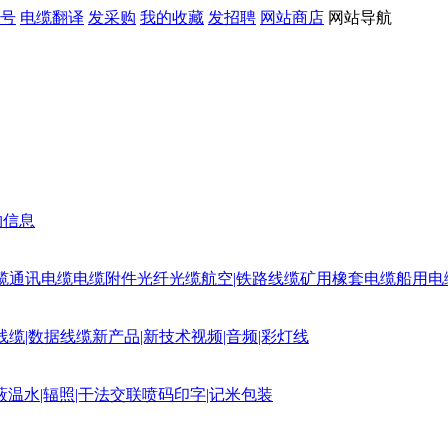
号
电缆翻译
发采购
我的收藏
发招聘
网站商店
网站导航
购信息
缆
通讯电缆
电缆附件
光纤光缆
航空|铁路线缆
矿用橡套电缆
船用电
线缆|数据线缆
新产品|新技术
视频|音频|彩灯线
蔽
温水|辐照|干法交联
喷码印字|记米包装