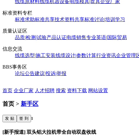
线缆原材料
线缆机器设备
电缆模具|盘具
企业厂家
标准资料专栏
标准求助
标准共享
技术资料共享
标准讨论|培训学习
质量认证区
品质|检测|试验
产品认证
电缆销售
专业英语|国际贸易
信息交流
线缆选型|施工安装
线缆设计|参数计算
行业资讯
企业管理
BBS事务区
论坛公告
建议|投诉|举报
首页
企业厂家
人才招聘
搜索
资料下载
网站设置
首页 >
新手区
发 贴
签 到
1
[新手报道] 双头铝大拉机带全自动双盘收线