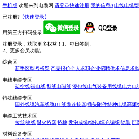
手机版
欢迎来到电缆网
请登录
快速注册
我的信息
0
电线电缆型
已注册?
【快速登录】
用第三方扫码登录
注册登录，获取更多权益！
1、每日签到。
2、更多会员功能。
综合区
新手区
型号析疑|产品报价
个人求职
企业招聘
供求信息
求
电线电缆专区
架空线|裸电线|型线
电磁线|漆包线
电气装备用线缆
电力电
特殊线缆专区
国外线缆
汽车线缆
UL线缆
连接器|插头附件
特种电缆
高频
电缆工艺技术区
拉丝|绞线|退火
挤塑|挤橡|发泡
成缆|绕包|填充
编织|铠装|屏
材料设备专区