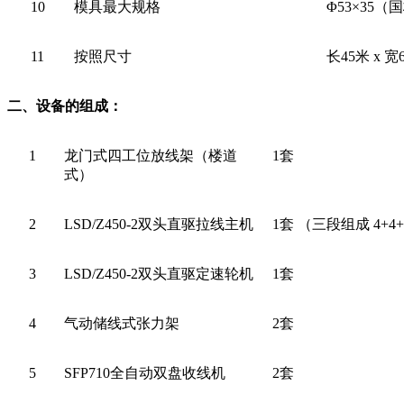
10
模具最大规格
Φ53×35
11
按照尺寸
长45米 x 宽6
二、设备的组成：
1
龙门式四工位放线架（楼道
1
套
式）
2
LSD/Z450-2
双头直驱拉线主机
1
套 （三段组成 4+4
3
LSD/Z450-2
双头直驱定速轮机
1
套
4
气动储线式张力架
2
套
5
SFP710
全自动双盘收线机
2
套