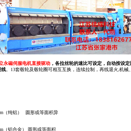
立永磁伺服电机直接驱动
，各拉丝轮的速比可设定，自动按设定
型线
。13套毂轮及毂轮圈可相互互换，连续拉制，再线退火,机
.0 mm（纯铝） 圆形或等面积异
.0 mm（铝合金） 圆形或等面积