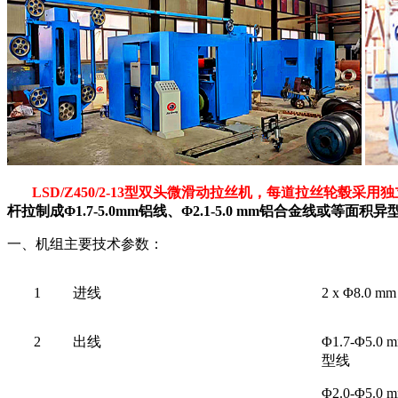
LSD/Z450/2-13
型双头微滑动拉丝机，每道拉丝轮毂采用独
杆拉制成Φ1.7-5.0mm铝线、
Φ2.1-5.0 mm铝合金线
或等面积异
一、机组主要技术参数：
1
进线
2 x
Φ8.0 mm
2
出线
Φ1.7-Φ5
型线
Φ2.0-Φ5