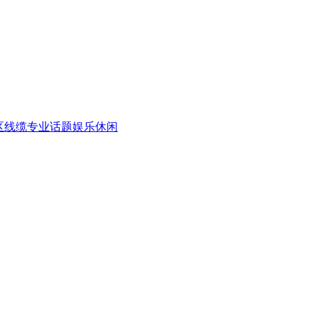
区
线缆专业话题
娱乐休闲