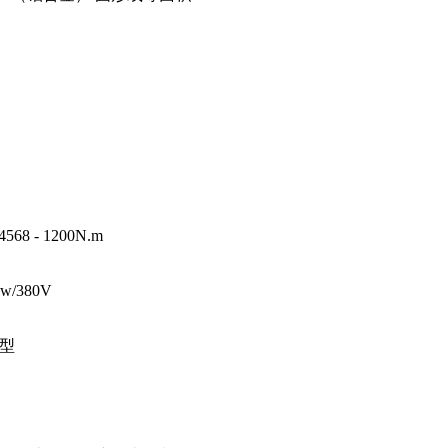
8 - 1200N.m
kw/380V
型