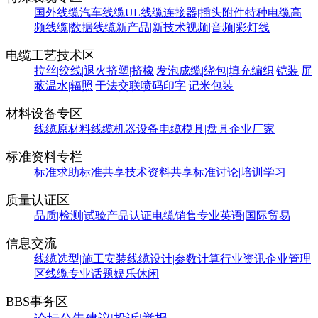
国外线缆
汽车线缆
UL线缆
连接器|插头附件
特种电缆
高
频线缆|数据线缆
新产品|新技术
视频|音频|彩灯线
电缆工艺技术区
拉丝|绞线|退火
挤塑|挤橡|发泡
成缆|绕包|填充
编织|铠装|屏
蔽
温水|辐照|干法交联
喷码印字|记米包装
材料设备专区
线缆原材料
线缆机器设备
电缆模具|盘具
企业厂家
标准资料专栏
标准求助
标准共享
技术资料共享
标准讨论|培训学习
质量认证区
品质|检测|试验
产品认证
电缆销售
专业英语|国际贸易
信息交流
线缆选型|施工安装
线缆设计|参数计算
行业资讯
企业管理
区
线缆专业话题
娱乐休闲
BBS事务区