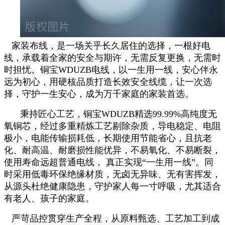
家装布线，是一场关乎长久居住的选择，一根好电
线，承载着全家的安全与期许，无需反复更换，无需时
时担忧。铜宝
WDUZB电线
，以
一生用一线，安心伴永
远
为初心，用硬核品质打造长效安全线缆，让一次选
择，守护一生安心，成为万千家庭的家装首选。
秉持匠心工艺，铜宝
WDUZB精选99.99%高纯度无
氧铜芯，经过多重精炼工艺剔除杂质，导电稳定、电阻
极小，电能传输损耗低，长期使用节能省心，且抗老
化、耐高温、耐磨损性能优异，不易氧化、不易断裂，
使用寿命远超普通电线，
真正实现
“一生用一线”。同
时采用低毒环保绝缘材质，无卤无异味、无有害挥发，
从源头杜绝健康隐患，守护家人每一寸呼吸，尤其适合
有老人、孩子的家庭。
严苛品控贯穿生产全程，从原料甄选、工艺加工到成