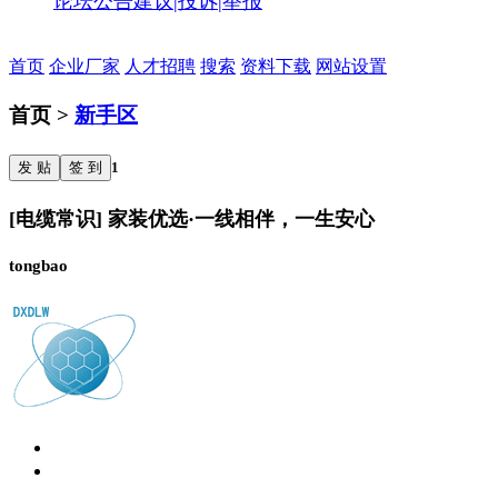
论坛公告
建议|投诉|举报
首页
企业厂家
人才招聘
搜索
资料下载
网站设置
首页 >
新手区
发 贴
签 到
1
[电缆常识] 家装优选·一线相伴，一生安心
tongbao