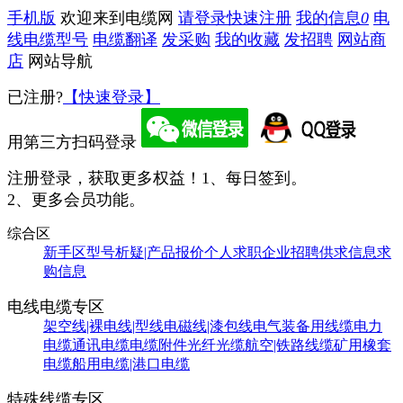
手机版
欢迎来到电缆网
请登录
快速注册
我的信息
0
电
线电缆型号
电缆翻译
发采购
我的收藏
发招聘
网站商
店
网站导航
已注册?
【快速登录】
用第三方扫码登录
注册登录，获取更多权益！
1、每日签到。
2、更多会员功能。
综合区
新手区
型号析疑|产品报价
个人求职
企业招聘
供求信息
求
购信息
电线电缆专区
架空线|裸电线|型线
电磁线|漆包线
电气装备用线缆
电力
电缆
通讯电缆
电缆附件
光纤光缆
航空|铁路线缆
矿用橡套
电缆
船用电缆|港口电缆
特殊线缆专区