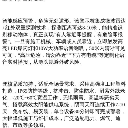
智能感应预警，危险无处遁形。该警示桩集成微波雷达
+红外双重探测技术，探测距离可达8-10米，能精准识
别移动物体，真正实现“有人靠近即提醒，有危险即报
警”。一旦有施工机械、车辆或人员靠近，立即触发高
亮LED爆闪灯和10W大功率语音喇叭，50米内清晰可见
可闻，“高压危险，请勿靠近”“下方有电缆”等定制化语
音实时播报，从源头规避外破风险。
硬核品质加持，适配全场景需求。采用高强度工程塑料
打造，IP65防护等级，抗冲击、防尘防水、耐紫外线老
化，-20℃~60℃宽温工作，无惧雨雪、高温等恶劣天
气。搭载高效太阳能供电系统，阴雨天可连续工作7-10
天，免布线、易安装，单台设备30分钟即可完成部署，
大幅降低施工与维护成本，广泛适配电力、燃气、通
信、市政等多领域。