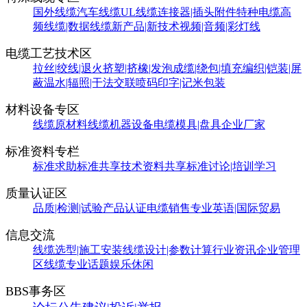
国外线缆
汽车线缆
UL线缆
连接器|插头附件
特种电缆
高
频线缆|数据线缆
新产品|新技术
视频|音频|彩灯线
电缆工艺技术区
拉丝|绞线|退火
挤塑|挤橡|发泡
成缆|绕包|填充
编织|铠装|屏
蔽
温水|辐照|干法交联
喷码印字|记米包装
材料设备专区
线缆原材料
线缆机器设备
电缆模具|盘具
企业厂家
标准资料专栏
标准求助
标准共享
技术资料共享
标准讨论|培训学习
质量认证区
品质|检测|试验
产品认证
电缆销售
专业英语|国际贸易
信息交流
线缆选型|施工安装
线缆设计|参数计算
行业资讯
企业管理
区
线缆专业话题
娱乐休闲
BBS事务区