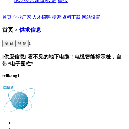
论坛公告
建议|投诉|举报
首页
企业厂家
人才招聘
搜索
资料下载
网站设置
首页 >
供求信息
发 贴
签 到
1
[供应信息] 看不见的地下电缆！电缆智能标示桩，自
带“电子围栏”
telikang1