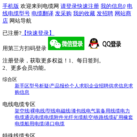
手机版
欢迎来到电缆网
请登录
快速注册
我的信息
0
电
线电缆型号
电缆翻译
发采购
我的收藏
发招聘
网站商
店
网站导航
已注册?
【快速登录】
用第三方扫码登录
注册登录，获取更多权益！
1、每日签到。
2、更多会员功能。
综合区
新手区
型号析疑|产品报价
个人求职
企业招聘
供求信息
求
购信息
电线电缆专区
架空线|裸电线|型线
电磁线|漆包线
电气装备用线缆
电力
电缆
通讯电缆
电缆附件
光纤光缆
航空|铁路线缆
矿用橡套
电缆
船用电缆|港口电缆
特殊线缆专区