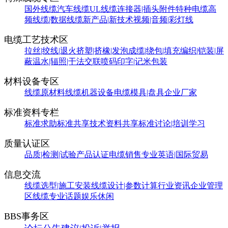
国外线缆
汽车线缆
UL线缆
连接器|插头附件
特种电缆
高
频线缆|数据线缆
新产品|新技术
视频|音频|彩灯线
电缆工艺技术区
拉丝|绞线|退火
挤塑|挤橡|发泡
成缆|绕包|填充
编织|铠装|屏
蔽
温水|辐照|干法交联
喷码印字|记米包装
材料设备专区
线缆原材料
线缆机器设备
电缆模具|盘具
企业厂家
标准资料专栏
标准求助
标准共享
技术资料共享
标准讨论|培训学习
质量认证区
品质|检测|试验
产品认证
电缆销售
专业英语|国际贸易
信息交流
线缆选型|施工安装
线缆设计|参数计算
行业资讯
企业管理
区
线缆专业话题
娱乐休闲
BBS事务区