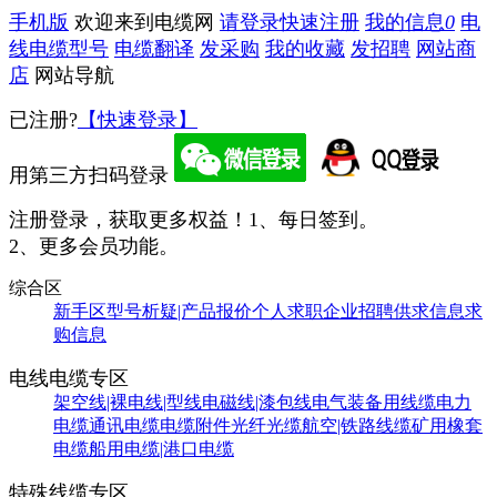
手机版
欢迎来到电缆网
请登录
快速注册
我的信息
0
电
线电缆型号
电缆翻译
发采购
我的收藏
发招聘
网站商
店
网站导航
已注册?
【快速登录】
用第三方扫码登录
注册登录，获取更多权益！
1、每日签到。
2、更多会员功能。
综合区
新手区
型号析疑|产品报价
个人求职
企业招聘
供求信息
求
购信息
电线电缆专区
架空线|裸电线|型线
电磁线|漆包线
电气装备用线缆
电力
电缆
通讯电缆
电缆附件
光纤光缆
航空|铁路线缆
矿用橡套
电缆
船用电缆|港口电缆
特殊线缆专区