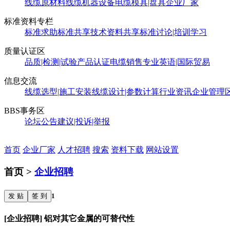
线缆原材料
线缆机器设备
电缆模具|盘具
企业厂家
标准资料专栏
标准求助
标准共享
技术资料共享
标准讨论|培训学习
质量认证区
品质|检测|试验
产品认证
电缆销售
专业英语|国际贸易
信息交流
线缆选型|施工安装
线缆设计|参数计算
行业资讯
企业管理
BBS事务区
论坛公告
建议|投诉|举报
首页
企业厂家
人才招聘
搜索
资料下载
网站设置
首页 >
企业招聘
发 贴
签 到
1
[企业招聘] 铝对其它金属的可替代性