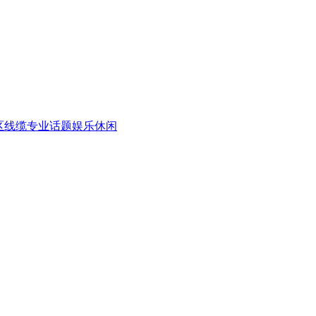
区
线缆专业话题
娱乐休闲