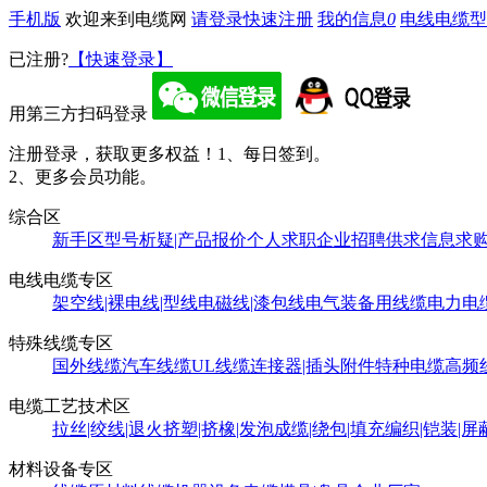
手机版
欢迎来到电缆网
请登录
快速注册
我的信息
0
电线电缆型
已注册?
【快速登录】
用第三方扫码登录
注册登录，获取更多权益！
1、每日签到。
2、更多会员功能。
综合区
新手区
型号析疑|产品报价
个人求职
企业招聘
供求信息
求
电线电缆专区
架空线|裸电线|型线
电磁线|漆包线
电气装备用线缆
电力电
特殊线缆专区
国外线缆
汽车线缆
UL线缆
连接器|插头附件
特种电缆
高频
电缆工艺技术区
拉丝|绞线|退火
挤塑|挤橡|发泡
成缆|绕包|填充
编织|铠装|屏
材料设备专区