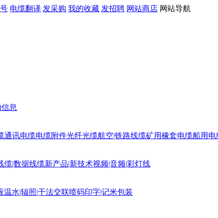
号
电缆翻译
发采购
我的收藏
发招聘
网站商店
网站导航
购信息
缆
通讯电缆
电缆附件
光纤光缆
航空|铁路线缆
矿用橡套电缆
船用电
线缆|数据线缆
新产品|新技术
视频|音频|彩灯线
蔽
温水|辐照|干法交联
喷码印字|记米包装