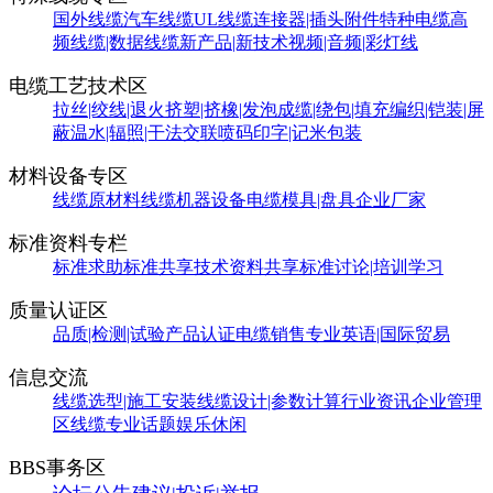
国外线缆
汽车线缆
UL线缆
连接器|插头附件
特种电缆
高
频线缆|数据线缆
新产品|新技术
视频|音频|彩灯线
电缆工艺技术区
拉丝|绞线|退火
挤塑|挤橡|发泡
成缆|绕包|填充
编织|铠装|屏
蔽
温水|辐照|干法交联
喷码印字|记米包装
材料设备专区
线缆原材料
线缆机器设备
电缆模具|盘具
企业厂家
标准资料专栏
标准求助
标准共享
技术资料共享
标准讨论|培训学习
质量认证区
品质|检测|试验
产品认证
电缆销售
专业英语|国际贸易
信息交流
线缆选型|施工安装
线缆设计|参数计算
行业资讯
企业管理
区
线缆专业话题
娱乐休闲
BBS事务区