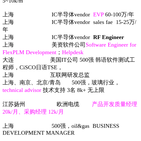
5~10k/m
上海
IC
半导体
vendor
EVP
60-100
万
/
年
上海
IC
半导体
vendor
sales fae
15-25
万
/
年
上海
IC
半导体
vendor
RF Engineer
上海
美资软件公司
Software Engineer for
FlexPLM Development
；
Helpdesk
大连
美国
IT
公司
500
强
韩语软件测试工
程师，
CiSCO
日语
TSE
，
上海
互联网研发总监
上海、南京、北京
/
青岛
500
强，玻璃行业，
technical advisor
技术支持
3
名
8k+
无上限
江苏扬州
欧洲电缆
产品开发质量经理
20k/
月、采购经理
12k/
月
上海
500
强，
oil&gas
BUSINESS
DEVELOPMENT MANAGER