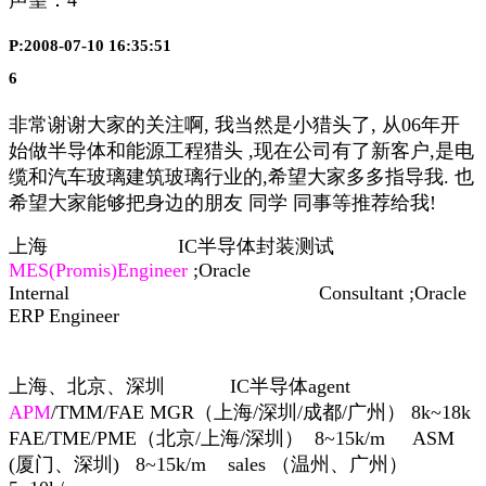
P:2008-07-10 16:35:51
6
非常谢谢大家的关注啊, 我当然是小猎头了, 从06年开
始做半导体和能源工程猎头 ,现在公司有了新客户,是电
缆和汽车玻璃建筑玻璃行业的,希望大家多多指导我. 也
希望大家能够把身边的朋友 同学 同事等推荐给我!
上海
IC
半导体封装测试
MES(Promis)Engineer
;Oracle
Internal
Consultant ;Oracle
ERP Engineer
上海、北京、深圳
IC
半导体
agent
APM
/TMM/FAE MGR
（上海
/
深圳
/
成都
/
广州）
8k~18k
FAE/TME/PME
（北京
/
上海
/
深圳）
8~15k/m
ASM
(
厦门、深圳
)
8~15k/m
sales
（温州、广州）