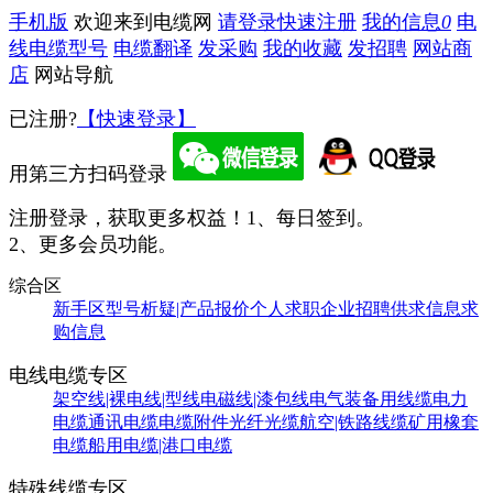
手机版
欢迎来到电缆网
请登录
快速注册
我的信息
0
电
线电缆型号
电缆翻译
发采购
我的收藏
发招聘
网站商
店
网站导航
已注册?
【快速登录】
用第三方扫码登录
注册登录，获取更多权益！
1、每日签到。
2、更多会员功能。
综合区
新手区
型号析疑|产品报价
个人求职
企业招聘
供求信息
求
购信息
电线电缆专区
架空线|裸电线|型线
电磁线|漆包线
电气装备用线缆
电力
电缆
通讯电缆
电缆附件
光纤光缆
航空|铁路线缆
矿用橡套
电缆
船用电缆|港口电缆
特殊线缆专区