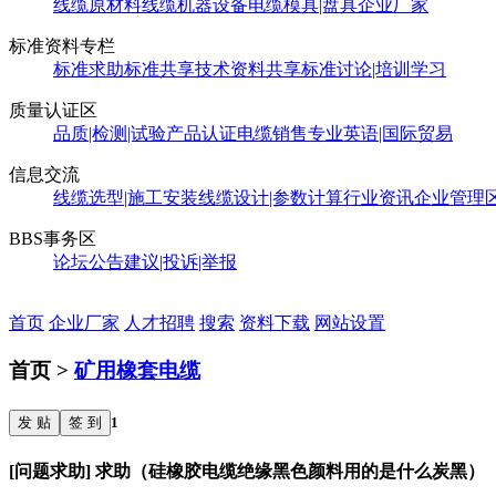
线缆原材料
线缆机器设备
电缆模具|盘具
企业厂家
标准资料专栏
标准求助
标准共享
技术资料共享
标准讨论|培训学习
质量认证区
品质|检测|试验
产品认证
电缆销售
专业英语|国际贸易
信息交流
线缆选型|施工安装
线缆设计|参数计算
行业资讯
企业管理
BBS事务区
论坛公告
建议|投诉|举报
首页
企业厂家
人才招聘
搜索
资料下载
网站设置
首页 >
矿用橡套电缆
发 贴
签 到
1
[问题求助] 求助（硅橡胶电缆绝缘黑色颜料用的是什么炭黑）