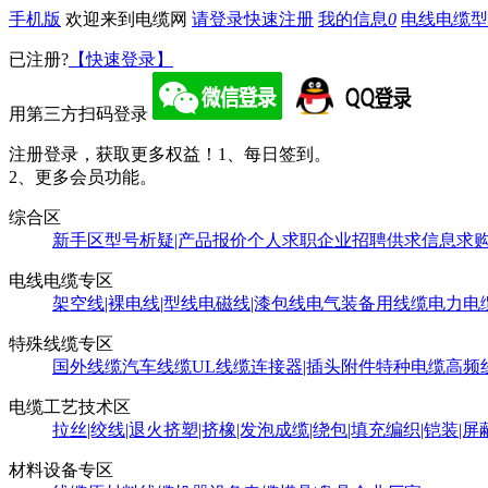
手机版
欢迎来到电缆网
请登录
快速注册
我的信息
0
电线电缆型
已注册?
【快速登录】
用第三方扫码登录
注册登录，获取更多权益！
1、每日签到。
2、更多会员功能。
综合区
新手区
型号析疑|产品报价
个人求职
企业招聘
供求信息
求
电线电缆专区
架空线|裸电线|型线
电磁线|漆包线
电气装备用线缆
电力电
特殊线缆专区
国外线缆
汽车线缆
UL线缆
连接器|插头附件
特种电缆
高频
电缆工艺技术区
拉丝|绞线|退火
挤塑|挤橡|发泡
成缆|绕包|填充
编织|铠装|屏
材料设备专区