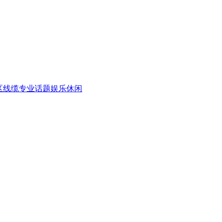
区
线缆专业话题
娱乐休闲