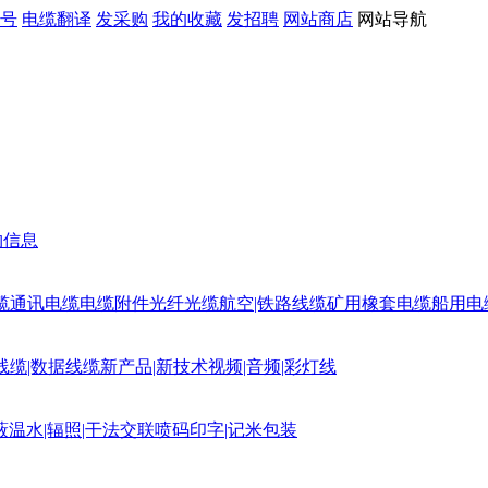
号
电缆翻译
发采购
我的收藏
发招聘
网站商店
网站导航
购信息
缆
通讯电缆
电缆附件
光纤光缆
航空|铁路线缆
矿用橡套电缆
船用电
线缆|数据线缆
新产品|新技术
视频|音频|彩灯线
蔽
温水|辐照|干法交联
喷码印字|记米包装