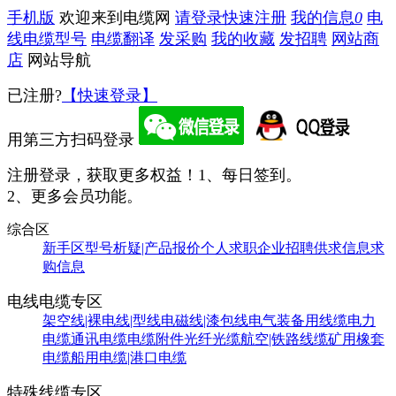
手机版
欢迎来到电缆网
请登录
快速注册
我的信息
0
电
线电缆型号
电缆翻译
发采购
我的收藏
发招聘
网站商
店
网站导航
已注册?
【快速登录】
用第三方扫码登录
注册登录，获取更多权益！
1、每日签到。
2、更多会员功能。
综合区
新手区
型号析疑|产品报价
个人求职
企业招聘
供求信息
求
购信息
电线电缆专区
架空线|裸电线|型线
电磁线|漆包线
电气装备用线缆
电力
电缆
通讯电缆
电缆附件
光纤光缆
航空|铁路线缆
矿用橡套
电缆
船用电缆|港口电缆
特殊线缆专区