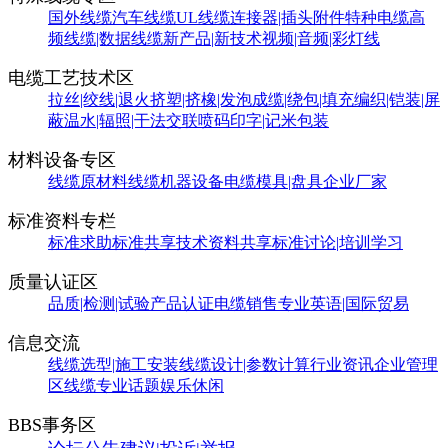
国外线缆
汽车线缆
UL线缆
连接器|插头附件
特种电缆
高
频线缆|数据线缆
新产品|新技术
视频|音频|彩灯线
电缆工艺技术区
拉丝|绞线|退火
挤塑|挤橡|发泡
成缆|绕包|填充
编织|铠装|屏
蔽
温水|辐照|干法交联
喷码印字|记米包装
材料设备专区
线缆原材料
线缆机器设备
电缆模具|盘具
企业厂家
标准资料专栏
标准求助
标准共享
技术资料共享
标准讨论|培训学习
质量认证区
品质|检测|试验
产品认证
电缆销售
专业英语|国际贸易
信息交流
线缆选型|施工安装
线缆设计|参数计算
行业资讯
企业管理
区
线缆专业话题
娱乐休闲
BBS事务区