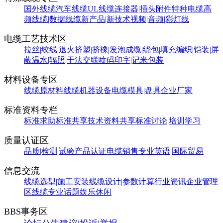
国外线缆
汽车线缆
UL线缆
连接器|插头附件
特种电缆
高
频线缆|数据线缆
新产品|新技术
视频|音频|彩灯线
电缆工艺技术区
拉丝|绞线|退火
挤塑|挤橡|发泡
成缆|绕包|填充
编织|铠装|屏
蔽
温水|辐照|干法交联
喷码印字|记米包装
材料设备专区
线缆原材料
线缆机器设备
电缆模具|盘具
企业厂家
标准资料专栏
标准求助
标准共享
技术资料共享
标准讨论|培训学习
质量认证区
品质|检测|试验
产品认证
电缆销售
专业英语|国际贸易
信息交流
线缆选型|施工安装
线缆设计|参数计算
行业资讯
企业管理
区
线缆专业话题
娱乐休闲
BBS事务区