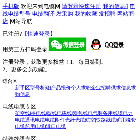
手机版
欢迎来到电缆网
请登录
快速注册
我的信息
0
电
线电缆型号
电缆翻译
发采购
我的收藏
发招聘
网站商
店
网站导航
已注册?
【快速登录】
用第三方扫码登录
注册登录，获取更多权益！
1、每日签到。
2、更多会员功能。
综合区
新手区
型号析疑|产品报价
个人求职
企业招聘
供求信息
求
购信息
电线电缆专区
架空线|裸电线|型线
电磁线|漆包线
电气装备用线缆
电力
电缆
通讯电缆
电缆附件
光纤光缆
航空|铁路线缆
矿用橡套
电缆
船用电缆|港口电缆
特殊线缆专区