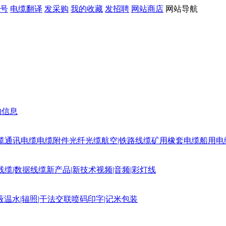
号
电缆翻译
发采购
我的收藏
发招聘
网站商店
网站导航
购信息
缆
通讯电缆
电缆附件
光纤光缆
航空|铁路线缆
矿用橡套电缆
船用电
线缆|数据线缆
新产品|新技术
视频|音频|彩灯线
蔽
温水|辐照|干法交联
喷码印字|记米包装