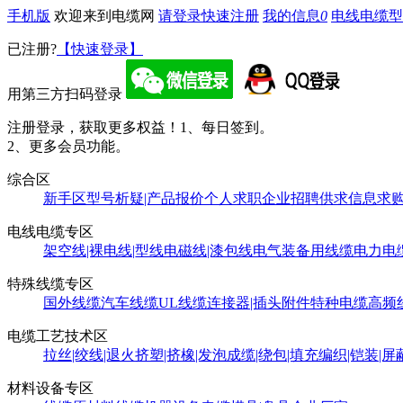
手机版
欢迎来到电缆网
请登录
快速注册
我的信息
0
电线电缆型
已注册?
【快速登录】
用第三方扫码登录
注册登录，获取更多权益！
1、每日签到。
2、更多会员功能。
综合区
新手区
型号析疑|产品报价
个人求职
企业招聘
供求信息
求
电线电缆专区
架空线|裸电线|型线
电磁线|漆包线
电气装备用线缆
电力电
特殊线缆专区
国外线缆
汽车线缆
UL线缆
连接器|插头附件
特种电缆
高频
电缆工艺技术区
拉丝|绞线|退火
挤塑|挤橡|发泡
成缆|绕包|填充
编织|铠装|屏
材料设备专区