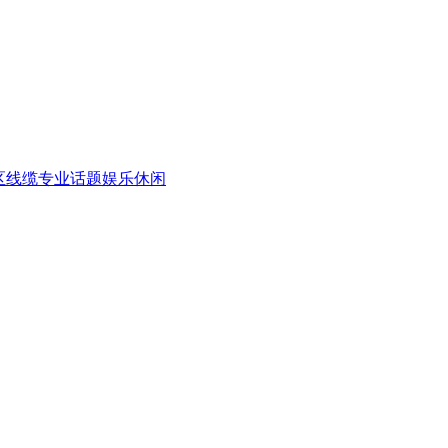
区
线缆专业话题
娱乐休闲