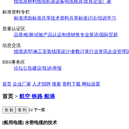
线缆原材料
线缆机器设备
电缆模具|盘具
企业厂家
标准资料专栏
标准求助
标准共享
技术资料共享
标准讨论|培训学习
质量认证区
品质|检测|试验
产品认证
电缆销售
专业英语|国际贸易
信息交流
线缆选型|施工安装
线缆设计|参数计算
行业资讯
企业管理
BBS事务区
论坛公告
建议|投诉|举报
首页
企业厂家
人才招聘
搜索
资料下载
网站设置
首页 >
航空 铁路 船港
发 贴
签 到
1
2
下一页
[船用电缆] 水密电缆的技术