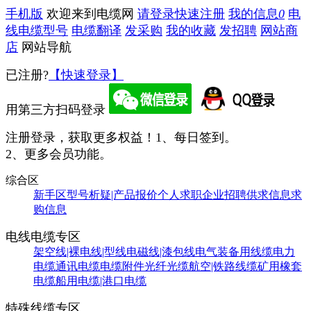
手机版
欢迎来到电缆网
请登录
快速注册
我的信息
0
电
线电缆型号
电缆翻译
发采购
我的收藏
发招聘
网站商
店
网站导航
已注册?
【快速登录】
用第三方扫码登录
注册登录，获取更多权益！
1、每日签到。
2、更多会员功能。
综合区
新手区
型号析疑|产品报价
个人求职
企业招聘
供求信息
求
购信息
电线电缆专区
架空线|裸电线|型线
电磁线|漆包线
电气装备用线缆
电力
电缆
通讯电缆
电缆附件
光纤光缆
航空|铁路线缆
矿用橡套
电缆
船用电缆|港口电缆
特殊线缆专区