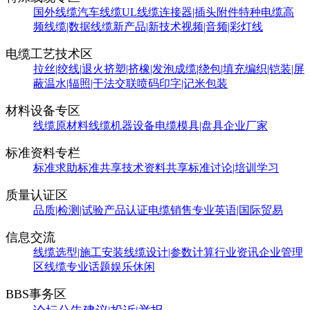
国外线缆
汽车线缆
UL线缆
连接器|插头附件
特种电缆
高
频线缆|数据线缆
新产品|新技术
视频|音频|彩灯线
电缆工艺技术区
拉丝|绞线|退火
挤塑|挤橡|发泡
成缆|绕包|填充
编织|铠装|屏
蔽
温水|辐照|干法交联
喷码印字|记米包装
材料设备专区
线缆原材料
线缆机器设备
电缆模具|盘具
企业厂家
标准资料专栏
标准求助
标准共享
技术资料共享
标准讨论|培训学习
质量认证区
品质|检测|试验
产品认证
电缆销售
专业英语|国际贸易
信息交流
线缆选型|施工安装
线缆设计|参数计算
行业资讯
企业管理
区
线缆专业话题
娱乐休闲
BBS事务区