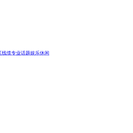
区
线缆专业话题
娱乐休闲