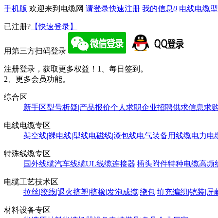
手机版
欢迎来到电缆网
请登录
快速注册
我的信息
0
电线电缆型
已注册?
【快速登录】
用第三方扫码登录
注册登录，获取更多权益！
1、每日签到。
2、更多会员功能。
综合区
新手区
型号析疑|产品报价
个人求职
企业招聘
供求信息
求
电线电缆专区
架空线|裸电线|型线
电磁线|漆包线
电气装备用线缆
电力电
特殊线缆专区
国外线缆
汽车线缆
UL线缆
连接器|插头附件
特种电缆
高频
电缆工艺技术区
拉丝|绞线|退火
挤塑|挤橡|发泡
成缆|绕包|填充
编织|铠装|屏
材料设备专区