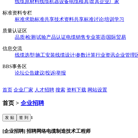
线缆原材料
线缆机器设备
电缆模具|盘具
企业厂家
标准资料专栏
标准求助
标准共享
技术资料共享
标准讨论|培训学习
质量认证区
品质|检测|试验
产品认证
电缆销售
专业英语|国际贸易
信息交流
线缆选型|施工安装
线缆设计|参数计算
行业资讯
企业管理
BBS事务区
论坛公告
建议|投诉|举报
首页
企业厂家
人才招聘
搜索
资料下载
网站设置
首页 >
企业招聘
发 贴
签 到
1
[企业招聘] 招聘网络电缆制造技术工程师