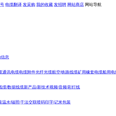
号
电缆翻译
发采购
我的收藏
发招聘
网站商店
网站导航
购信息
缆
通讯电缆
电缆附件
光纤光缆
航空|铁路线缆
矿用橡套电缆
船用电
线缆|数据线缆
新产品|新技术
视频|音频|彩灯线
蔽
温水|辐照|干法交联
喷码印字|记米包装