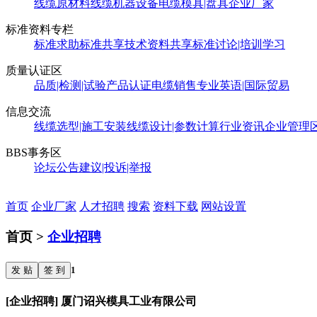
线缆原材料
线缆机器设备
电缆模具|盘具
企业厂家
标准资料专栏
标准求助
标准共享
技术资料共享
标准讨论|培训学习
质量认证区
品质|检测|试验
产品认证
电缆销售
专业英语|国际贸易
信息交流
线缆选型|施工安装
线缆设计|参数计算
行业资讯
企业管理
BBS事务区
论坛公告
建议|投诉|举报
首页
企业厂家
人才招聘
搜索
资料下载
网站设置
首页 >
企业招聘
发 贴
签 到
1
[企业招聘] 厦门诏兴模具工业有限公司