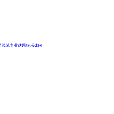
区
线缆专业话题
娱乐休闲