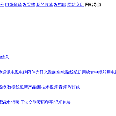
号
电缆翻译
发采购
我的收藏
发招聘
网站商店
网站导航
购信息
缆
通讯电缆
电缆附件
光纤光缆
航空|铁路线缆
矿用橡套电缆
船用电
线缆|数据线缆
新产品|新技术
视频|音频|彩灯线
蔽
温水|辐照|干法交联
喷码印字|记米包装