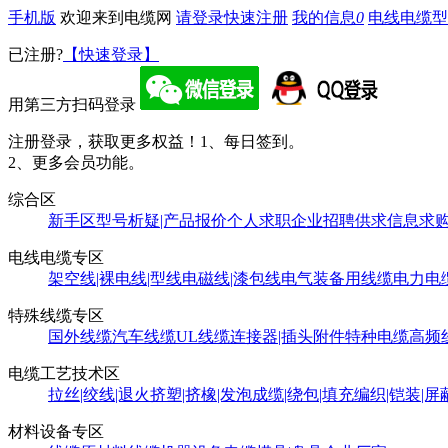
手机版
欢迎来到电缆网
请登录
快速注册
我的信息
0
电线电缆型
已注册?
【快速登录】
用第三方扫码登录
注册登录，获取更多权益！
1、每日签到。
2、更多会员功能。
综合区
新手区
型号析疑|产品报价
个人求职
企业招聘
供求信息
求
电线电缆专区
架空线|裸电线|型线
电磁线|漆包线
电气装备用线缆
电力电
特殊线缆专区
国外线缆
汽车线缆
UL线缆
连接器|插头附件
特种电缆
高频
电缆工艺技术区
拉丝|绞线|退火
挤塑|挤橡|发泡
成缆|绕包|填充
编织|铠装|屏
材料设备专区