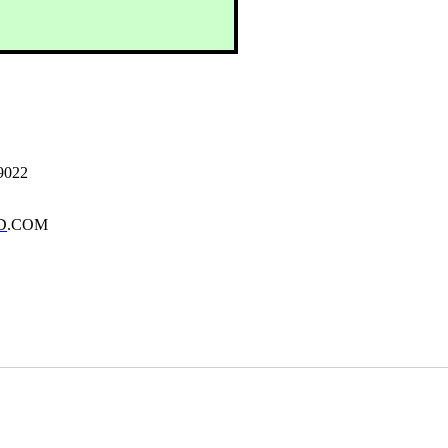
9022
D
.COM