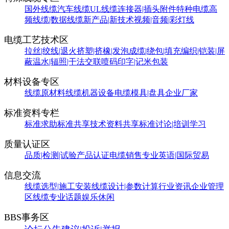
国外线缆
汽车线缆
UL线缆
连接器|插头附件
特种电缆
高
频线缆|数据线缆
新产品|新技术
视频|音频|彩灯线
电缆工艺技术区
拉丝|绞线|退火
挤塑|挤橡|发泡
成缆|绕包|填充
编织|铠装|屏
蔽
温水|辐照|干法交联
喷码印字|记米包装
材料设备专区
线缆原材料
线缆机器设备
电缆模具|盘具
企业厂家
标准资料专栏
标准求助
标准共享
技术资料共享
标准讨论|培训学习
质量认证区
品质|检测|试验
产品认证
电缆销售
专业英语|国际贸易
信息交流
线缆选型|施工安装
线缆设计|参数计算
行业资讯
企业管理
区
线缆专业话题
娱乐休闲
BBS事务区