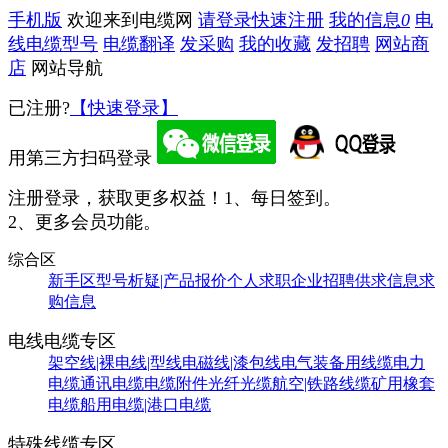
手机版
欢迎来到电缆网
请登录
快速注册
我的信息
0
电
线电缆型号
电缆翻译
发采购
我的收藏
发招聘
网站商
店
网站导航
已注册?
【快速登录】
用第三方扫码登录
注册登录，获取更多权益！
1、每日签到。
2、更多会员功能。
综合区
新手区
型号析疑|产品报价
个人求职
企业招聘
供求信息
求
购信息
电线电缆专区
架空线|裸电线|型线
电磁线|漆包线
电气装备用线缆
电力
电缆
通讯电缆
电缆附件
光纤光缆
航空|铁路线缆
矿用橡套
电缆
船用电缆|港口电缆
特殊线缆专区