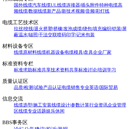
国外线缆
汽车线缆
UL线缆
连接器|插头附件
特种电缆
高
频线缆|数据线缆
新产品|新技术
视频|音频|彩灯线
电缆工艺技术区
拉丝|绞线|退火
挤塑|挤橡|发泡
成缆|绕包|填充
编织|铠装|屏
蔽
温水|辐照|干法交联
喷码印字|记米包装
材料设备专区
线缆原材料
线缆机器设备
电缆模具|盘具
企业厂家
标准资料专栏
标准求助
标准共享
技术资料共享
标准讨论|培训学习
质量认证区
品质|检测|试验
产品认证
电缆销售
专业英语|国际贸易
信息交流
线缆选型|施工安装
线缆设计|参数计算
行业资讯
企业管理
区
线缆专业话题
娱乐休闲
BBS事务区