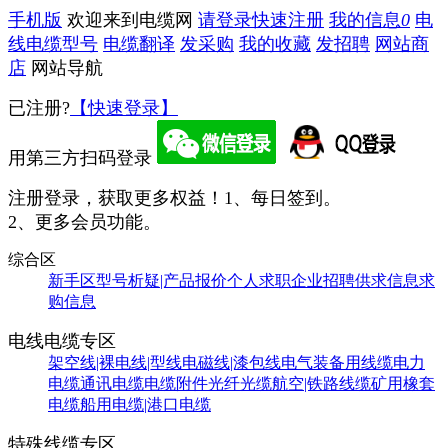
手机版
欢迎来到电缆网
请登录
快速注册
我的信息
0
电
线电缆型号
电缆翻译
发采购
我的收藏
发招聘
网站商
店
网站导航
已注册?
【快速登录】
用第三方扫码登录
注册登录，获取更多权益！
1、每日签到。
2、更多会员功能。
综合区
新手区
型号析疑|产品报价
个人求职
企业招聘
供求信息
求
购信息
电线电缆专区
架空线|裸电线|型线
电磁线|漆包线
电气装备用线缆
电力
电缆
通讯电缆
电缆附件
光纤光缆
航空|铁路线缆
矿用橡套
电缆
船用电缆|港口电缆
特殊线缆专区