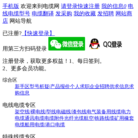
手机版
欢迎来到电缆网
请登录
快速注册
我的信息
0
电
线电缆型号
电缆翻译
发采购
我的收藏
发招聘
网站商
店
网站导航
已注册?
【快速登录】
用第三方扫码登录
注册登录，获取更多权益！
1、每日签到。
2、更多会员功能。
综合区
新手区
型号析疑|产品报价
个人求职
企业招聘
供求信息
求
购信息
电线电缆专区
架空线|裸电线|型线
电磁线|漆包线
电气装备用线缆
电力
电缆
通讯电缆
电缆附件
光纤光缆
航空|铁路线缆
矿用橡套
电缆
船用电缆|港口电缆
特殊线缆专区