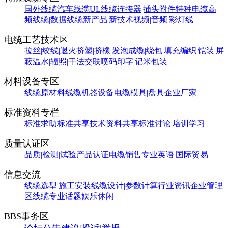
国外线缆
汽车线缆
UL线缆
连接器|插头附件
特种电缆
高
频线缆|数据线缆
新产品|新技术
视频|音频|彩灯线
电缆工艺技术区
拉丝|绞线|退火
挤塑|挤橡|发泡
成缆|绕包|填充
编织|铠装|屏
蔽
温水|辐照|干法交联
喷码印字|记米包装
材料设备专区
线缆原材料
线缆机器设备
电缆模具|盘具
企业厂家
标准资料专栏
标准求助
标准共享
技术资料共享
标准讨论|培训学习
质量认证区
品质|检测|试验
产品认证
电缆销售
专业英语|国际贸易
信息交流
线缆选型|施工安装
线缆设计|参数计算
行业资讯
企业管理
区
线缆专业话题
娱乐休闲
BBS事务区