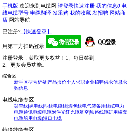
手机版
欢迎来到电缆网
请登录
快速注册
我的信息
0
电
线电缆型号
电缆翻译
发采购
我的收藏
发招聘
网站商
店
网站导航
已注册?
【快速登录】
用第三方扫码登录
注册登录，获取更多权益！
1、每日签到。
2、更多会员功能。
综合区
新手区
型号析疑|产品报价
个人求职
企业招聘
供求信息
求
购信息
电线电缆专区
架空线|裸电线|型线
电磁线|漆包线
电气装备用线缆
电力
电缆
通讯电缆
电缆附件
光纤光缆
航空|铁路线缆
矿用橡套
电缆
船用电缆|港口电缆
特殊线缆专区