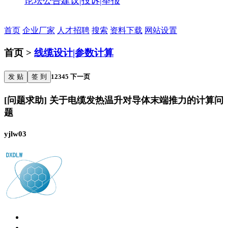
论坛公告
建议|投诉|举报
首页
企业厂家
人才招聘
搜索
资料下载
网站设置
首页 >
线缆设计|参数计算
发 贴
签 到
1
2
3
4
5
下一页
[问题求助] 关于电缆发热温升对导体末端推力的计算问
题
yjlw03