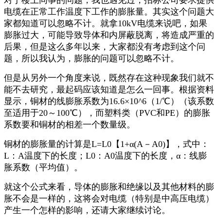
对于楼上同事的问题，我也遇见过，招标公司要求提供
电缆在正常工作温度下工作的膨胀量。其实这个问题大
家都知道可以忽略不计。就拿10kV电缆来说吧，如果
膨胀过大，可能导致导体和内屏蔽脱离，将造成严重的
后果，但是这么多年以来，大家都没有考虑到这个问
题，所以我认为，膨胀的问题可以忽略不计。
但是从另外一个角度来说，既然存在这种现象我们就不
能不去研究，最起码应该知道是怎么一回事。根据资料
显示，铜材的线膨胀系数为16.6×10^6（1/℃）（该系数
至适用于20～100℃），而塑料类（PVC和PE）的膨胀
系数要和铜材的相差一个数量级。
铜材的膨胀量的计算是L=L0【1+α(A－A0)】，式中：
L：A温度下的长度；L0：A0温度下的长度，α：线膨
胀系数（平均值）。
就这个公式来看，导体的膨胀和绝缘以及其他材料的膨
胀不会是一样的，这将会对电缆（特别是中高压电缆）
产生一个怎样的影响，还请大家继续讨论。