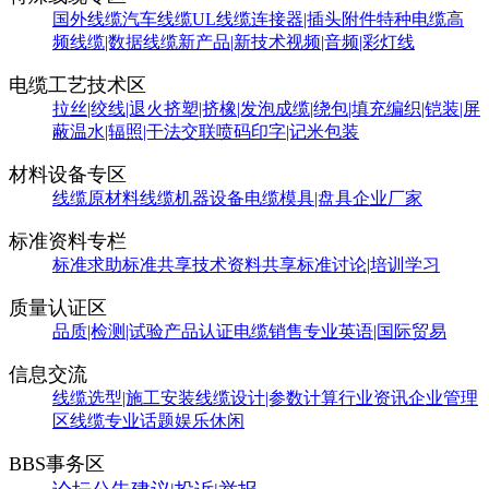
国外线缆
汽车线缆
UL线缆
连接器|插头附件
特种电缆
高
频线缆|数据线缆
新产品|新技术
视频|音频|彩灯线
电缆工艺技术区
拉丝|绞线|退火
挤塑|挤橡|发泡
成缆|绕包|填充
编织|铠装|屏
蔽
温水|辐照|干法交联
喷码印字|记米包装
材料设备专区
线缆原材料
线缆机器设备
电缆模具|盘具
企业厂家
标准资料专栏
标准求助
标准共享
技术资料共享
标准讨论|培训学习
质量认证区
品质|检测|试验
产品认证
电缆销售
专业英语|国际贸易
信息交流
线缆选型|施工安装
线缆设计|参数计算
行业资讯
企业管理
区
线缆专业话题
娱乐休闲
BBS事务区