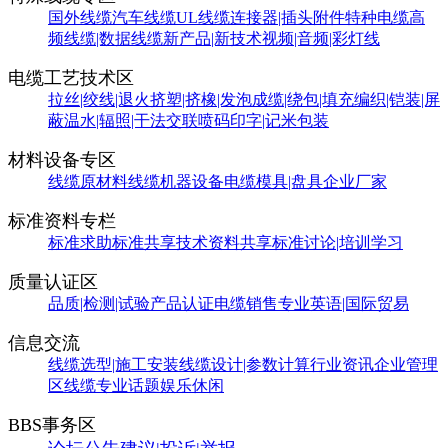
国外线缆
汽车线缆
UL线缆
连接器|插头附件
特种电缆
高
频线缆|数据线缆
新产品|新技术
视频|音频|彩灯线
电缆工艺技术区
拉丝|绞线|退火
挤塑|挤橡|发泡
成缆|绕包|填充
编织|铠装|屏
蔽
温水|辐照|干法交联
喷码印字|记米包装
材料设备专区
线缆原材料
线缆机器设备
电缆模具|盘具
企业厂家
标准资料专栏
标准求助
标准共享
技术资料共享
标准讨论|培训学习
质量认证区
品质|检测|试验
产品认证
电缆销售
专业英语|国际贸易
信息交流
线缆选型|施工安装
线缆设计|参数计算
行业资讯
企业管理
区
线缆专业话题
娱乐休闲
BBS事务区