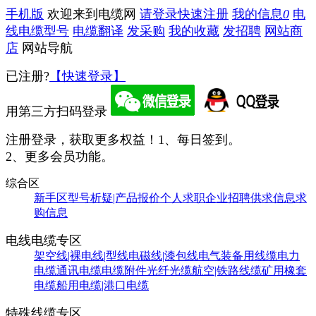
手机版
欢迎来到电缆网
请登录
快速注册
我的信息
0
电
线电缆型号
电缆翻译
发采购
我的收藏
发招聘
网站商
店
网站导航
已注册?
【快速登录】
用第三方扫码登录
注册登录，获取更多权益！
1、每日签到。
2、更多会员功能。
综合区
新手区
型号析疑|产品报价
个人求职
企业招聘
供求信息
求
购信息
电线电缆专区
架空线|裸电线|型线
电磁线|漆包线
电气装备用线缆
电力
电缆
通讯电缆
电缆附件
光纤光缆
航空|铁路线缆
矿用橡套
电缆
船用电缆|港口电缆
特殊线缆专区