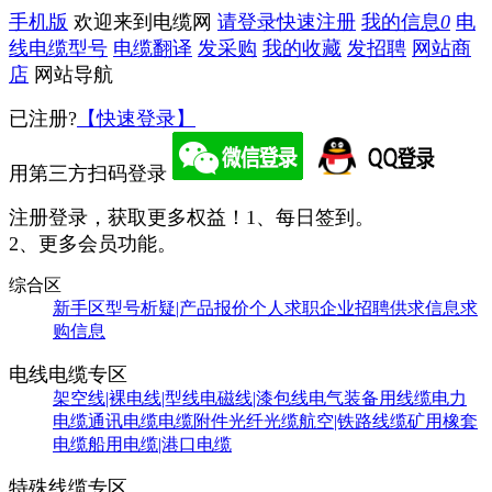
手机版
欢迎来到电缆网
请登录
快速注册
我的信息
0
电
线电缆型号
电缆翻译
发采购
我的收藏
发招聘
网站商
店
网站导航
已注册?
【快速登录】
用第三方扫码登录
注册登录，获取更多权益！
1、每日签到。
2、更多会员功能。
综合区
新手区
型号析疑|产品报价
个人求职
企业招聘
供求信息
求
购信息
电线电缆专区
架空线|裸电线|型线
电磁线|漆包线
电气装备用线缆
电力
电缆
通讯电缆
电缆附件
光纤光缆
航空|铁路线缆
矿用橡套
电缆
船用电缆|港口电缆
特殊线缆专区