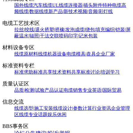
国外线缆
汽车线缆
UL线缆
连接器|插头附件
特种电缆
高
频线缆|数据线缆
新产品|新技术
视频|音频|彩灯线
电缆工艺技术区
拉丝|绞线|退火
挤塑|挤橡|发泡
成缆|绕包|填充
编织|铠装|屏
蔽
温水|辐照|干法交联
喷码印字|记米包装
材料设备专区
线缆原材料
线缆机器设备
电缆模具|盘具
企业厂家
标准资料专栏
标准求助
标准共享
技术资料共享
标准讨论|培训学习
质量认证区
品质|检测|试验
产品认证
电缆销售
专业英语|国际贸易
信息交流
线缆选型|施工安装
线缆设计|参数计算
行业资讯
企业管理
区
线缆专业话题
娱乐休闲
BBS事务区