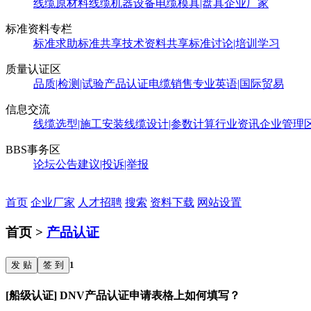
线缆原材料
线缆机器设备
电缆模具|盘具
企业厂家
标准资料专栏
标准求助
标准共享
技术资料共享
标准讨论|培训学习
质量认证区
品质|检测|试验
产品认证
电缆销售
专业英语|国际贸易
信息交流
线缆选型|施工安装
线缆设计|参数计算
行业资讯
企业管理
BBS事务区
论坛公告
建议|投诉|举报
首页
企业厂家
人才招聘
搜索
资料下载
网站设置
首页 >
产品认证
发 贴
签 到
1
[船级认证] DNV产品认证申请表格上如何填写？