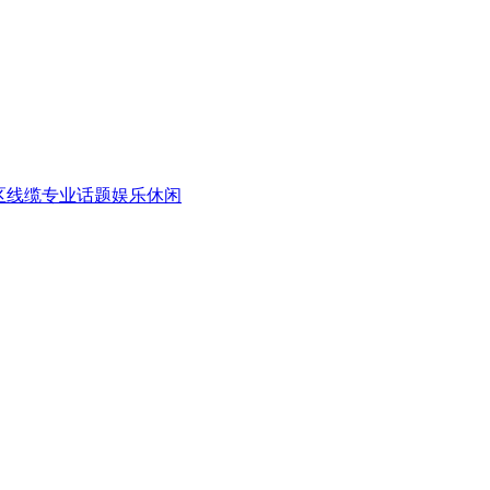
区
线缆专业话题
娱乐休闲