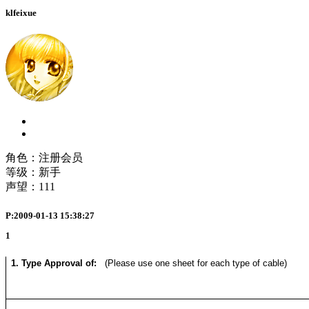
klfeixue
角色：注册会员
等级：新手
声望：
111
P:2009-01-13 15:38:27
1
1. Type Approval of:
(Please use one sheet for each type of cable)