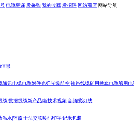
号
电缆翻译
发采购
我的收藏
发招聘
网站商店
网站导航
购信息
缆
通讯电缆
电缆附件
光纤光缆
航空|铁路线缆
矿用橡套电缆
船用电
线缆|数据线缆
新产品|新技术
视频|音频|彩灯线
蔽
温水|辐照|干法交联
喷码印字|记米包装