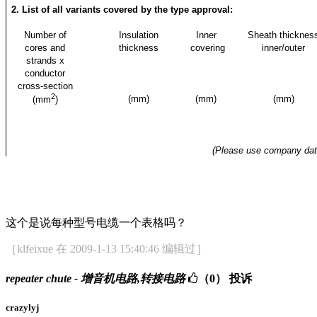
2. List of all variants covered by the type approval:
Number of
Insulation
Inner
Sheath thicknes
cores and
thickness
covering
inner/outer
strands x
conductor
cross-section
2
(mm)
(mm)
(mm)
(mm
)
(Please use company dat
这个是说每种型号电缆一个表格吗？
［klfeixue 在 2009-1-13 15:40:46 编辑过］
repeater chute - 增音机电路,转接电路
（0）
投诉
crazylyj