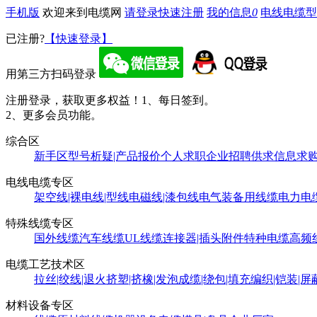
手机版
欢迎来到电缆网
请登录
快速注册
我的信息
0
电线电缆型
已注册?
【快速登录】
用第三方扫码登录
注册登录，获取更多权益！
1、每日签到。
2、更多会员功能。
综合区
新手区
型号析疑|产品报价
个人求职
企业招聘
供求信息
求
电线电缆专区
架空线|裸电线|型线
电磁线|漆包线
电气装备用线缆
电力电
特殊线缆专区
国外线缆
汽车线缆
UL线缆
连接器|插头附件
特种电缆
高频
电缆工艺技术区
拉丝|绞线|退火
挤塑|挤橡|发泡
成缆|绕包|填充
编织|铠装|屏
材料设备专区