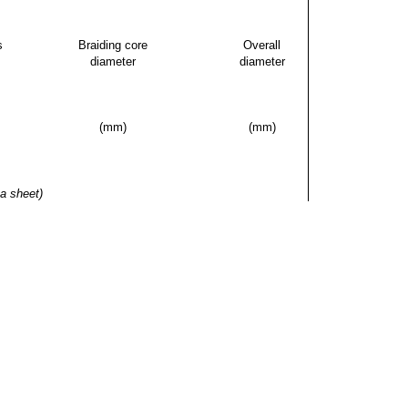
s
Braiding core
Overall
diameter
diameter
(mm)
(mm)
a sheet)