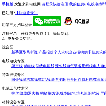
手机版
欢迎来到电缆网
请登录
快速注册
我的信息
0
电线电缆型
已注册?
【快速登录】
用第三方扫码登录
注册登录，获取更多权益！
1、每日签到。
2、更多会员功能。
综合区
新手区
型号析疑|产品报价
个人求职
企业招聘
供求信息
求
电线电缆专区
架空线|裸电线|型线
电磁线|漆包线
电气装备用线缆
电力电
特殊线缆专区
国外线缆
汽车线缆
UL线缆
连接器|插头附件
特种电缆
高频
电缆工艺技术区
拉丝|绞线|退火
挤塑|挤橡|发泡
成缆|绕包|填充
编织|铠装|屏
材料设备专区