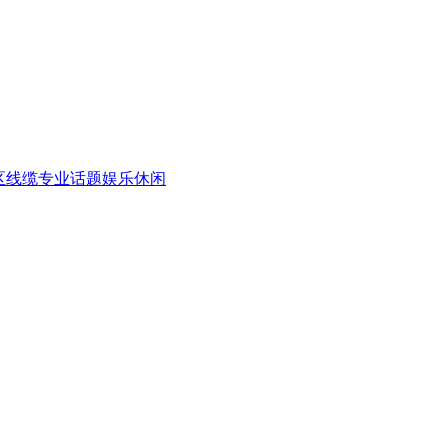
区
线缆专业话题
娱乐休闲