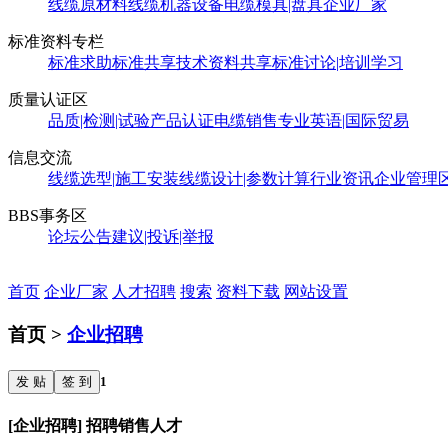
线缆原材料
线缆机器设备
电缆模具|盘具
企业厂家
标准资料专栏
标准求助
标准共享
技术资料共享
标准讨论|培训学习
质量认证区
品质|检测|试验
产品认证
电缆销售
专业英语|国际贸易
信息交流
线缆选型|施工安装
线缆设计|参数计算
行业资讯
企业管理
BBS事务区
论坛公告
建议|投诉|举报
首页
企业厂家
人才招聘
搜索
资料下载
网站设置
首页 >
企业招聘
发 贴
签 到
1
[企业招聘] 招聘销售人才