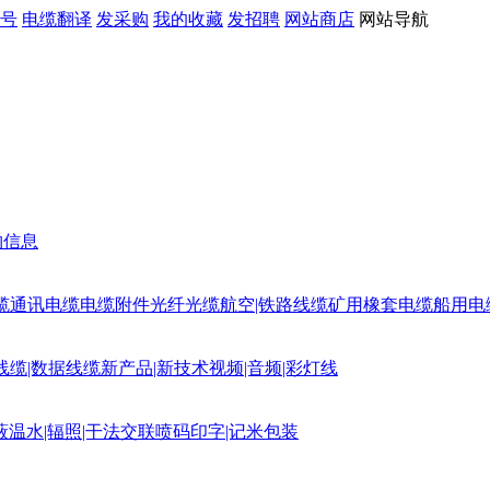
号
电缆翻译
发采购
我的收藏
发招聘
网站商店
网站导航
购信息
缆
通讯电缆
电缆附件
光纤光缆
航空|铁路线缆
矿用橡套电缆
船用电
线缆|数据线缆
新产品|新技术
视频|音频|彩灯线
蔽
温水|辐照|干法交联
喷码印字|记米包装